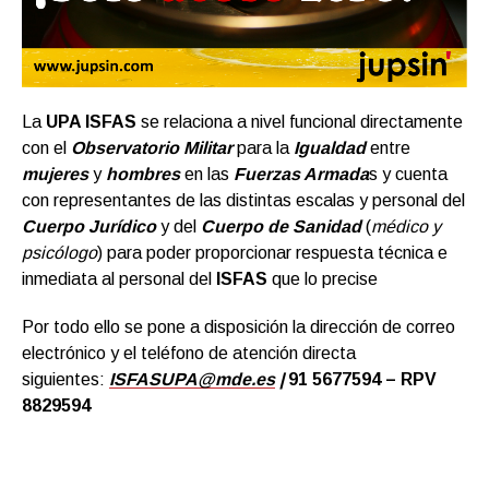
La
UPA ISFAS
se relaciona a nivel funcional directamente
con el
Observatorio Militar
para la
Igualdad
entre
mujeres
y
hombre
s
en las
Fuerzas Armada
s y cuenta
con representantes de las distintas escalas y personal del
Cuerpo Jurídico
y del
Cuerpo de Sanidad
(
médico y
psicólogo
) para poder proporcionar respuesta técnica e
inmediata al personal del
ISFAS
que lo precise
Por todo ello se pone a disposición la dirección de correo
electrónico y el teléfono de atención directa
siguientes:
ISFASUPA@mde.es
|
91 5677594 – RPV
8829594
El
Observatorio