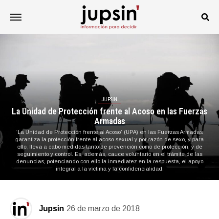
JUPSIN
La Unidad de Protección frente al Acoso en las Fuerzas
Armadas
‘La Unidad de Protección frente al Acoso’ (UPA) en las Fuerzas Armadas
garantiza la protección frente al acoso sexual y por razón de sexo, y para
ello, lleva a cabo medidas tanto de prevención como de protección, y de
seguimiento y control. Es, además, cauce voluntario en el trámite de las
denuncias, potenciando con ello la inmediatez en la respuesta, el apoyo
integral a la víctima y la confidencialidad.
Jupsin
26 de marzo de 2018