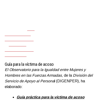
para la Igualdad
entre Mujeres y
Hombres
en las
Fuerzas
Armada
s
ha
elaborado la
Guía
práctica para la
víctima de acoso
y
el
Manual de
buenas prácticas
para el Mand
o
Guía para la víctima de acoso
El
Observatorio para la Igualdad entre Mujeres y
Hombres en las Fuerzas Armada
s
, de la
División del
Servicio de Apoyo al Persona
l (DIGENPER), ha
elaborado:
Guía práctica para la víctima de acoso