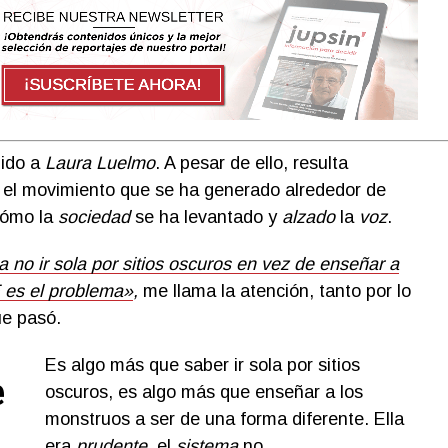
dido a
Laura Luelmo
. A pesar de ello, resulta
o el movimiento que se ha generado alrededor de
 cómo la
sociedad
se ha levantado y
alzado
la
voz
.
 no ir sola por sitios oscuros en vez de enseñar a
 es el problema»
,
me llama la atención, tanto por lo
e pasó.
Es algo más que saber ir sola por sitios
e
oscuros, es algo más que enseñar a los
monstruos a ser de una forma diferente. Ella
r
era
prudente
, el
sistema
no.