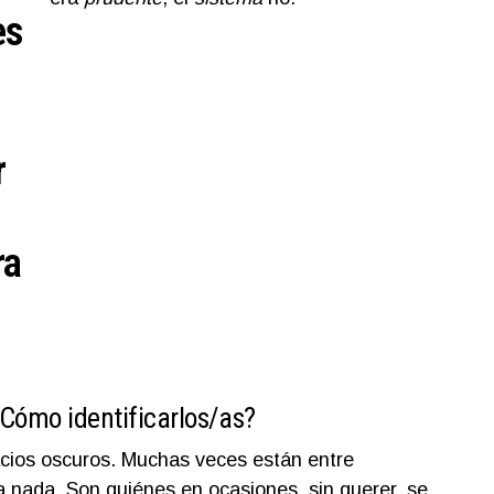
es
r
ra
Cómo identificarlos/as?
acios oscuros. Muchas veces están entre
a nada. Son quiénes en ocasiones, sin querer, se