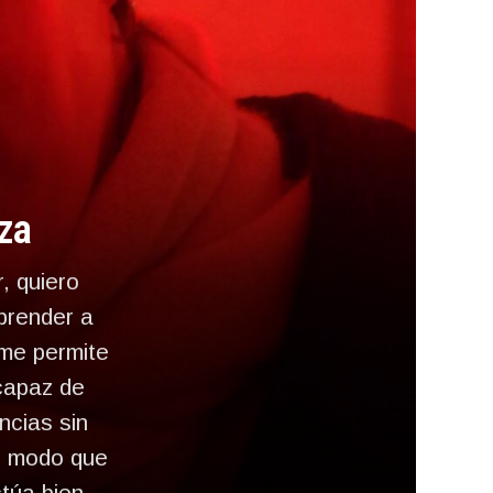
za
, quiero
aprender a
 me permite
capaz de
ncias sin
o modo que
túa bien.