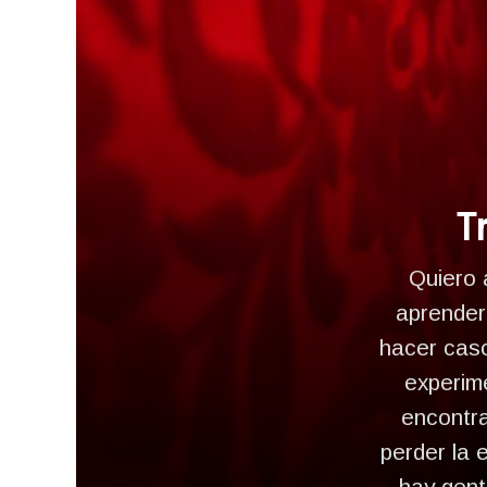
T
Quiero 
aprender 
hacer caso
experim
encontra
perder la
hay gent