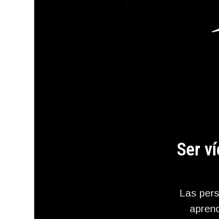
Ser v
Las pers
aprend