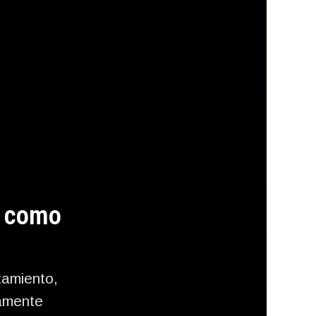
r como
tamiento,
camente