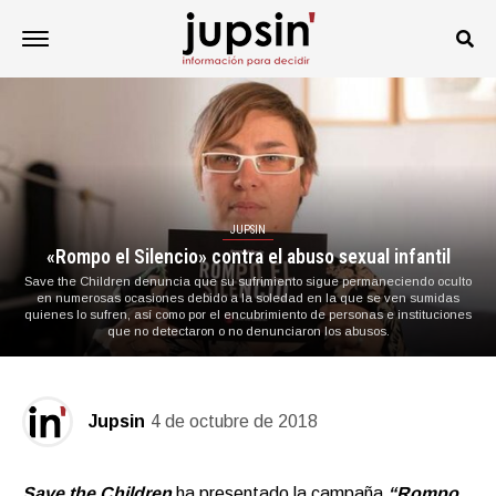
JUPSIN
«Rompo el Silencio» contra el abuso sexual infantil
Save the Children denuncia que su sufrimiento sigue permaneciendo oculto
en numerosas ocasiones debido a la soledad en la que se ven sumidas
quienes lo sufren, así como por el encubrimiento de personas e instituciones
que no detectaron o no denunciaron los abusos.
Jupsin
4 de octubre de 2018
Save the Children
ha presentado la campaña
“Rompo