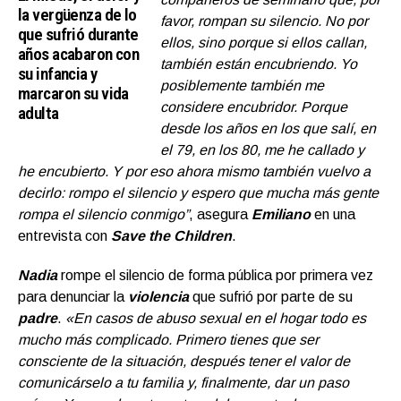
la vergüenza de lo
favor, rompan su silencio. No por
que sufrió durante
ellos, sino porque si ellos callan,
años acabaron con
también están encubriendo. Yo
su infancia y
posiblemente también me
marcaron su vida
considere encubridor. Porque
adulta
desde los años en los que salí, en
el 79, en los 80, me he callado y
he encubierto. Y por eso ahora mismo también vuelvo a
decirlo: rompo el silencio y espero que mucha más gente
rompa el silencio conmigo”
, asegura
Emiliano
en una
entrevista con
Save the Children
.
Nadia
rompe el silencio de forma pública por primera vez
para denunciar la
violencia
que sufrió por parte de su
padre
.
«En casos de abuso sexual en el hogar todo es
mucho más complicado. Primero tienes que ser
consciente de la situación, después tener el valor de
comunicárselo a tu familia y, finalmente, dar un paso