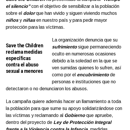
el silencio”
con el objetivo de sensibilizar a la población
sobre el
dolor
que han vivido y siguen viviendo muchos
niños
y
niñas
en nuestro país y para pedir mayor
protección para las víctimas.
La organización denuncia que su
Save the Children
sufrimiento
sigue permaneciendo
reclama medidas
oculto en numerosas ocasiones
específicas
debido a la soledad en la que se
contra el abuso
ven sumidas quienes lo sufren, así
sexual a menores
como por el
encubrimiento
de
personas e instituciones que no
detectaron o no denunciaron los abusos.
La campaña quiere además hacer un llamamiento a toda
la población para que sume su apoyo solidarizándose con
las víctimas y reclamando al
Gobierno
que apruebe,
dentro del proyecto de
Ley de Protección Integral
frente a la Violencia contra la Infancia
, medidas