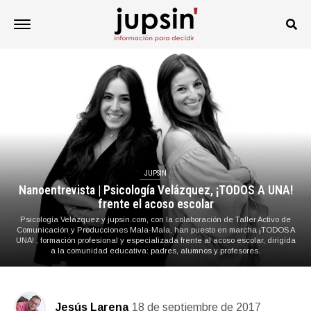
JUPSIN
Nanoentrevista | Psicología Velázquez, ¡TODOS A UNA!
frente el acoso escolar
Psicología Velázquez y jupsin.com, con la colaboración de Taller Activo de
Comunicación y Producciones Mala-Mala, han puesto en marcha ¡TODOS A
UNA! , formación profesional y especializada frente al acoso escolar, dirigida
a la comunidad educativa: padres, alumnos y profesores.
Jesús Larena
18 de septiembre de 2017