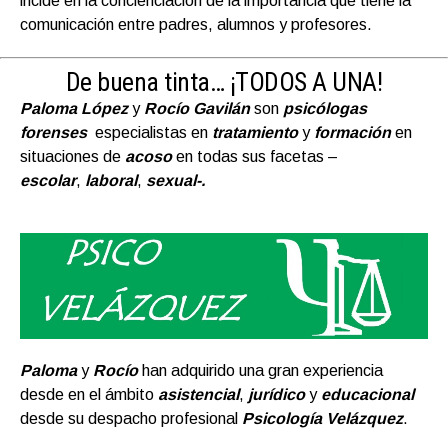
incide en la concienciación de la importancia que tiene la
comunicación entre padres, alumnos y profesores.
De buena tinta…
¡TODOS A UNA!
Paloma López
y
Rocío Gavilán
son
psicólogas
forenses
especialistas en
tratamiento
y
formación
en
situaciones de
acoso
en todas sus facetas –
escolar
,
laboral
,
sexual-.
Paloma
y
Rocío
han adquirido una gran experiencia
desde en el ámbito
asistencial
,
jurídico
y
educacional
desde su despacho profesional
Psicología Velázquez
.