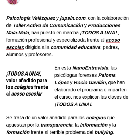
Psicología Velázquez
y
jupsin.com
, con la colaboración
de
Taller Activo de Comunicación
y
Producciones
Mala-Mala
, han puesto en marcha
¡TODOS A UNA!
,
formación profesional y especializada frente al
acoso
escolar
,
dirigida a la
comunidad educativa
: padres,
alumnos y profesores.
En esta
NanoEntrevista
, las
¡TODOS A UNA!
,
psicólogas forenses
Paloma
valor añadido para
López
y
Rocío Gavilán,
que han
los
colegios
frente
elaborado el programa e imparten
al
acoso escolar
el curso, nos explican las claves de
¡TODOS A UNA!.
Se trata de
un valor añadido para los
colegios
que
apuestan por la
transparencia
, la
información
y la
formación
frente al terrible problema del
bullying
.