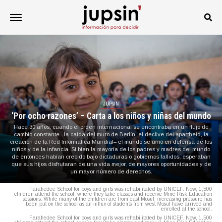
JUPSIN
‘Por ocho razones’ – Carta a los niños y niñas del mundo
Hace 30 años, cuando el orden internacional se encontraba en un flujo de
cambio constante –la caída del muro de Berlín, el declive del apartheid, la
creación de la Red Informática Mundial– el mundo se unió en defensa de los
niños y de la infancia. Si bien la mayoría de los padres y madres del mundo
de entonces habían crecido bajo dictaduras o gobiernos fallidos, esperaban
que sus hijos disfrutaran de una vida mejor, de mayores oportunidades y de
un mayor número de derechos.
Farahedee School for boys and girls was rehabilitated by UNICEF. Now, 1,500
children attend the school, where they take classes and receive Mine Risk Education
sessions. While many of the children are from east Mosul, increasing pressure has
been put on the school as an influx of students from west Mosul have arrived and
enrolled at the school.
Farahedee School for boys and girls was rehabilitated by UNICEF. Now, 1,500