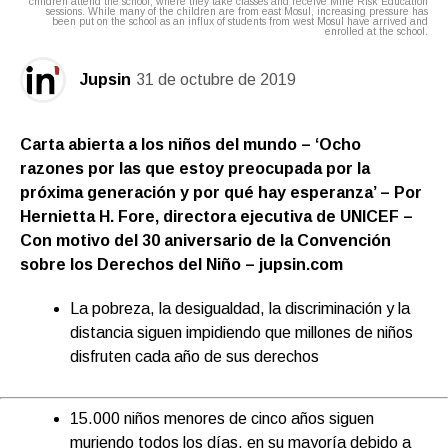
children attend the school, where they take classes and receive Mine Risk Education
sessions. While many of the children are from east Mosul, increasing pressure has
been put on the school as an influx of students from west Mosul have arrived and
enrolled at the school.
Jupsin
31 de octubre de 2019
Carta abierta a los niños del mundo – ‘Ocho
razones por las que estoy preocupada por la
próxima generación y por qué hay esperanza’ – Por
Hernietta H. Fore, directora ejecutiva de UNICEF –
Con motivo del 30 aniversario de la Convención
sobre los Derechos del Niño – jupsin.com
La pobreza, la desigualdad, la discriminación y la
distancia siguen impidiendo que millones de niños
disfruten cada año de sus derechos
15.000 niños menores de cinco años siguen
muriendo todos los días, en su mayoría debido a