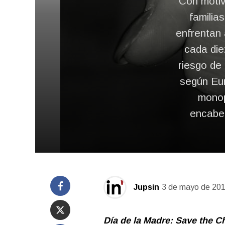
Con motiv
familia
enfrentan 
cada die
riesgo de
según Eur
monop
encabez
Jupsin
3 de mayo de 20
Día de la Madre:
Save the Ch