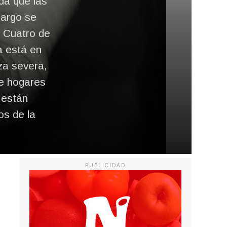
da que las
cargo se
. Cuatro de
a está en
za severa,
de hogares
 están
os de la
PUBLICIDAD