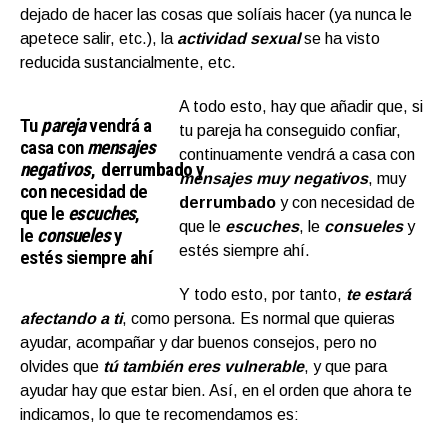
dejado de hacer las cosas que solíais hacer (ya nunca le
apetece salir, etc.), la
a
ctividad sexual
se ha visto
reducida sustancialmente, etc.
A todo esto, hay que añadir que, si
Tu
pareja
vendrá a
tu pareja ha conseguido confiar,
casa con
mensajes
continuamente vendrá a casa con
negativos
,
derrumbado
y
mensajes muy negativos
, muy
con necesidad de
derrumbado
y con necesidad de
que le
escuches
,
que le
escuches
, le
consueles
y
le
consueles
y
estés siempre ahí.
estés siempre
ahí
Y todo esto, por tanto,
te estará
afectando a ti
, como persona. Es normal que quieras
ayudar, acompañar y dar buenos consejos, pero no
olvides que
tú también eres vulnerable
, y que para
ayudar hay que estar bien. Así, en el orden que ahora te
indicamos, lo que te recomendamos es: