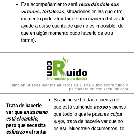
Ese acompañamiento será
recordándole sus
virtudes, fortalezas
, situaciones en las que otro
momento pudo afrontar de otra manera (tal vez le
ayude a darse cuenta de que no es imposible, de
que en algún momento pudo hacerlo de otra
forma).
También puedes leer los artículos de Elena Rubio sobre ruido y
psicología en conRderuido.com
Si aún no se ha dado cuenta de
Trata de hacerle
que está sufriendo
acoso
y piensa
ver que
en su mano
que todo lo que le pasa es
culpa
está
el cambi
o
,
suya
, trata de hacerle ver que no
pero que necesita
es así. Muéstrale documentos, te
esfuerzo
y afrontar