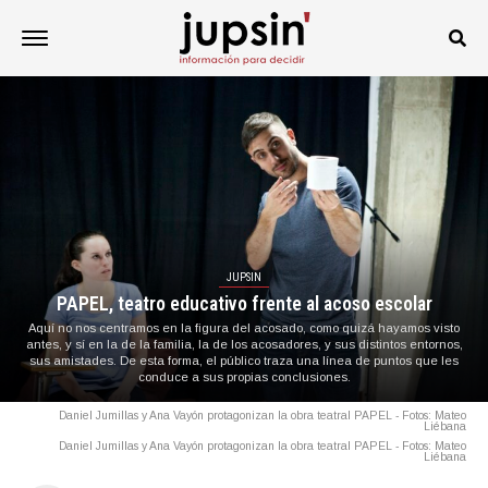
JUPSIN
PAPEL, teatro educativo frente al acoso escolar
Aquí no nos centramos en la figura del acosado, como quizá hayamos visto
antes, y sí en la de la familia, la de los acosadores, y sus distintos entornos,
sus amistades. De esta forma, el público traza una línea de puntos que les
conduce a sus propias conclusiones.
Daniel Jumillas y Ana Vayón protagonizan la obra teatral PAPEL - Fotos: Mateo
Liébana
Daniel Jumillas y Ana Vayón protagonizan la obra teatral PAPEL - Fotos: Mateo
Liébana