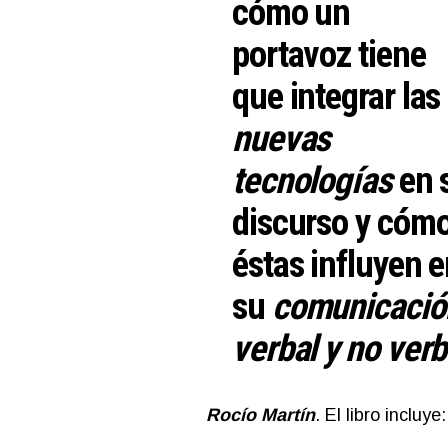
cómo un
portavoz tiene
que integrar las
nuevas
tecnologías
en 
discurso y cóm
éstas influyen 
su
c
omunicació
verbal y no ver
Rocío Martín
. El libro incluye: