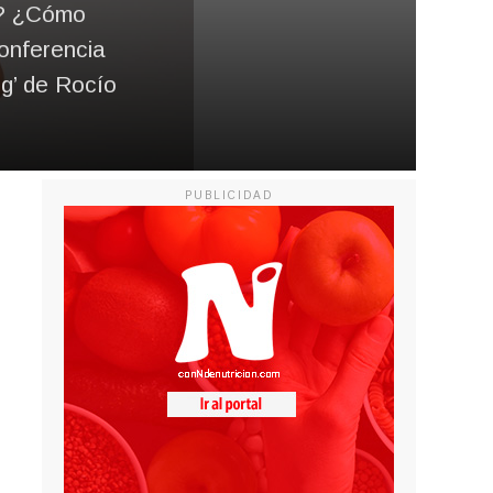
o? ¿Cómo
onferencia
ng’ de Rocío
PUBLICIDAD