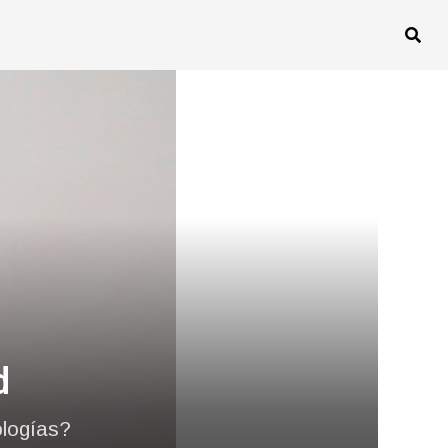
d
ologías?