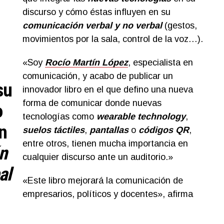
discurso y cómo éstas influyen en su
c
omunicación verbal y no verba
l
(gestos,
movimientos por la sala, control de la voz…).
«Soy
Rocío Martín López
, especialista en
comunicación, y acabo de publicar un
su
innovador libro en el que defino una nueva
forma de comunicar donde nuevas
o
tecnologías como
wearable technology
,
en
suelos táctiles
,
pantallas
o
códigos QR
,
entre otros, tienen mucha importancia en
n
cualquier discurso ante un auditorio.»
ba
l
«Este libro mejorará la comunicación de
empresarios, políticos y docentes», afirma