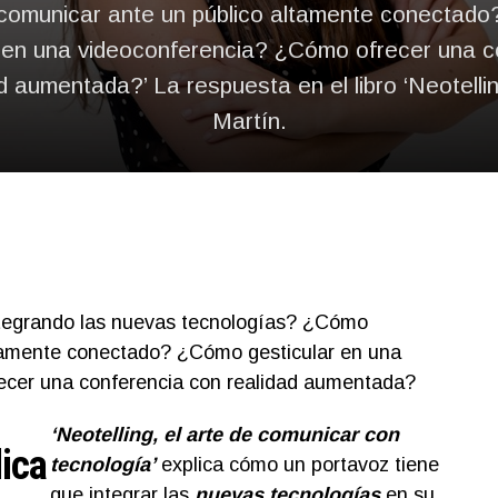
omunicar ante un público altamente conectad
r en una videoconferencia? ¿Cómo ofrecer una c
d aumentada?’ La respuesta en el libro ‘Neotelli
Martín.
ntegrando las nuevas tecnologías? ¿Cómo
tamente conectado? ¿Cómo gesticular en una
ecer una conferencia con realidad aumentada?
‘Neotelling, el arte de comunicar con
lica
tecnología’
explica cómo un portavoz tiene
que integrar las
nuevas tecnologías
en su