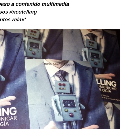
aso a contenido multimedia
sos #neotelling
tos relax’