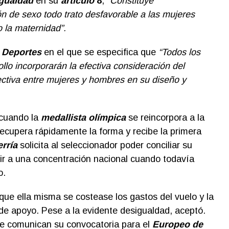
Igualdad
en su
artículo
8
, “
Constituye
n de sexo todo trato desfavorable a las mujeres
o la
maternidad”.
e
Deportes
en el que se especifica que
“Todos los
lo incorporarán la efectiva consideración del
fectiva entre mujeres y hombres en su diseño y
cuando la
medallista olímpica
se reincorpora a la
ecupera rápidamente la forma y recibe la primera
rría
solicita al seleccionador poder conciliar su
ir a una concentración nacional cuando todavía
o.
que ella misma se costease los gastos del vuelo y la
 de apoyo. Pese a la evidente desigualdad, aceptó.
le comunican su convocatoria para el
Europeo de