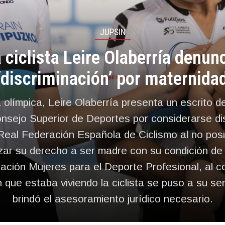
JUPSIN
 ciclista Leire Olaberría denun
‘discriminación’ por maternida
a olímpica, Leire Olaberría presenta un escrito 
onsejo Superior de Deportes por considerarse di
Real Federación Española de Ciclismo al no posib
izar su derecho a ser madre con su condición de 
ación Mujeres para el Deporte Profesional, al c
n que estaba viviendo la ciclista se puso a su serv
brindó el asesoramiento jurídico necesario.