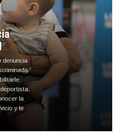
cia
d
de denuncia
scriminada
ilitarle
deportista.
onocer la
icio y le