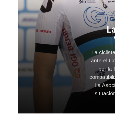
La
La ciclist
ante el C
por la 
compatibil
La Asoci
situació