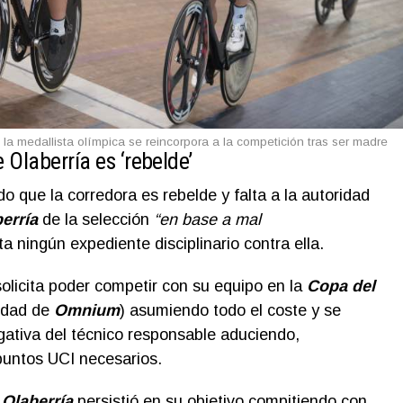
a medallista olímpica se reincorpora a la competición tras ser madre
 Olaberría es ‘rebelde’
 que la corredora es rebelde y falta a la autoridad
erría
de la selección
“en base a mal
ta ningún expediente disciplinario contra ella.
solicita poder competir con su equipo en la
Copa del
idad de
Omnium
) asumiendo todo el coste y se
ativa del técnico responsable aduciendo,
puntos UCI necesarios.
,
Olaberría
persistió en su objetivo compitiendo con