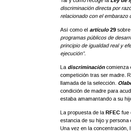
Tal y como recoge la
Ley de 
discriminación directa por
razó
relacionado con el embarazo 
Así como el
artículo
29
sobr
programas públicos de desarrol
principio de igualdad real y e
ejecución”.
La
discriminación
comienza 
competición tras ser madre. R
llamada de la selección.
Olabe
condición de madre para acud
estaba amamantando a su hij
La propuesta de la
RFEC
fue 
estancia de su hijo y persona
Una vez en la concentración, 