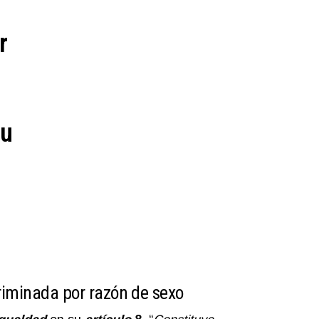
r
su
riminada por razón de sexo