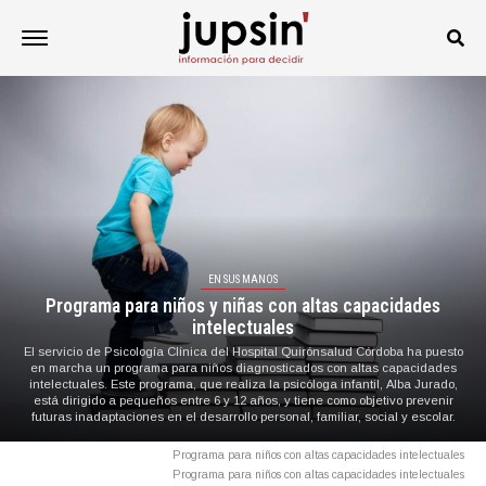
EN SUS MANOS
Programa para niños y niñas con altas capacidades
intelectuales
El servicio de Psicología Clínica del Hospital Quirónsalud Córdoba ha puesto
en marcha un programa para niños diagnosticados con altas capacidades
intelectuales. Este programa, que realiza la psicóloga infantil, Alba Jurado,
está dirigido a pequeños entre 6 y 12 años, y tiene como objetivo prevenir
futuras inadaptaciones en el desarrollo personal, familiar, social y escolar.
Programa para niños con altas capacidades intelectuales
Programa para niños con altas capacidades intelectuales