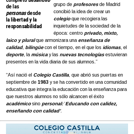
grupo de
profesores
de Madrid
de las
concibió la idea de crear un
personas
desde
la
libertad y la
colegio
que recogiera las
responsabilidad
inquietudes de la sociedad de la
época: centro
privado, mixto,
laico y plural
que armonizara una
enseñanza de
calidad
,
bilingüe
con el tiempo, en el que los
idiomas
, el
deporte
, la
música
y las
nuevas tecnologías
estuvieran
presentes en la vida diaria de sus alumnos.”
“Así nació el
Colegio Castilla
, que abrió sus puertas en
septiembre de
1983
y se ha convertido en una comunidad
educativa que integra la educación con la enseñanza para
que nuestros alumnos no sólo alcancen el éxito
académico
sino
personal:
‘
Educando con calidez,
enseñando con calidad’
.