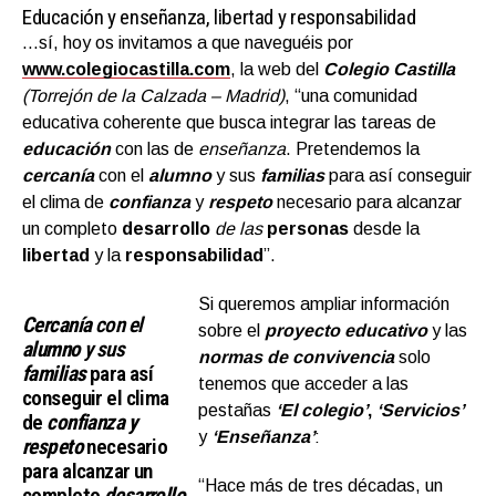
Educación y enseñanza, libertad y responsabilidad
…sí, hoy os invitamos a que naveguéis por
www.colegiocastilla.com
, la web del
Colegio Castilla
(Torrejón de la Calzada – Madrid)
, “una comunidad
educativa coherente que busca integrar las tareas de
educación
con las de
enseñanza
. Pretendemos la
cercanía
con el
alumno
y sus
familias
para así conseguir
el clima de
confianza
y
respeto
necesario para alcanzar
un completo
desarrollo
de las
personas
desde la
libertad
y la
responsabilidad
”.
Si queremos ampliar información
Cercanía
con el
sobre el
proyecto educativo
y las
alumno
y sus
normas de convivencia
solo
familias
para así
tenemos que acceder a las
conseguir el clima
pestañas
‘El colegio’
,
‘Servicios’
de
confianza y
y
‘Enseñanza’
:
respeto
necesario
para alcanzar un
“Hace más de tres décadas, un
completo
desarrollo