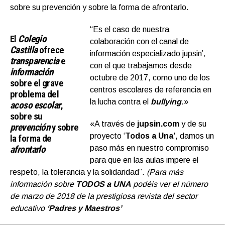
sobre su prevención y sobre la forma de afrontarlo.
“Es el caso de nuestra
El
Colegio
colaboración con el canal de
Castilla
ofrece
información especializado jupsin’,
transparencia
e
con el que trabajamos desde
información
octubre de 2017, como uno de los
sobre el grave
centros escolares de referencia en
problema del
la lucha contra el
bullying
.»
acoso escolar
,
sobre su
«A través de
jupsin.com
y de su
prevención
y sobre
proyecto ‘
Todos a Una’
, damos un
la forma de
afrontarlo
paso más en nuestro compromiso
para que en las aulas impere el
respeto, la tolerancia y la solidaridad”.
(Para más
información sobre
TODOS a UNA
podéis ver el número
de marzo de 2018 de la prestigiosa revista del sector
educativo
‘Padres y Maestros’