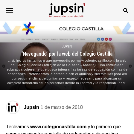
JUPSIN
‘Navegando’ por la web del Colegio Castilla
…sí, hoy os invitamos a que naveguéis por www.colegiocastilla.com, la web
del Colegio Castilla (Torrejón de la Calzada – Madrid), “una comunidad
educativa coherente que busca integrar las tareas de educación con las de
enseñanza. Pretendemos la cercanía con el alumno y sus familias para así
conseguir el clima de confianza y respeto necesario para alcanzar un
completo desarrollo de las personas desde la libertad y la responsabilidad”.
Jupsin
1 de marzo de 2018
Tecleamos
www.colegiocastilla.com
y lo primero que
vemos en nuestra pantalla de ordenador o dispositivo