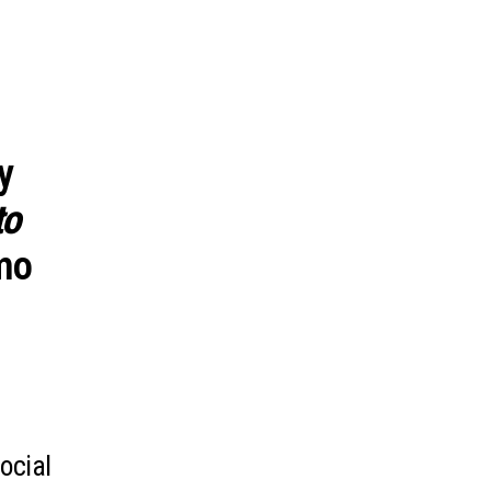
y
to
mo
ocial