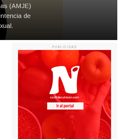
ñas (AMJE)
entencia de
xual.
PUBLICIDAD