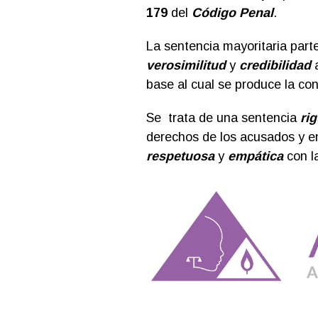
179
del
Código Penal
.
La sentencia mayoritaria part
verosimilitud
y
credibilidad
a
base al cual se produce la co
Se trata de una sentencia
ri
derechos de los acusados y en 
respetuosa
y
empática
con l