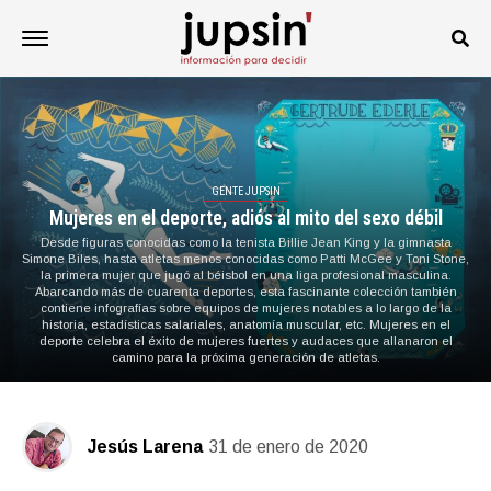
GENTE JUPSIN
Mujeres en el deporte, adiós al mito del sexo débil
Desde figuras conocidas como la tenista Billie Jean King y la gimnasta
Simone Biles, hasta atletas menos conocidas como Patti McGee y Toni Stone,
la primera mujer que jugó al béisbol en una liga profesional masculina.
Abarcando más de cuarenta deportes, esta fascinante colección también
contiene infografías sobre equipos de mujeres notables a lo largo de la
historia, estadísticas salariales, anatomía muscular, etc. Mujeres en el
deporte celebra el éxito de mujeres fuertes y audaces que allanaron el
camino para la próxima generación de atletas.
Jesús Larena
31 de enero de 2020