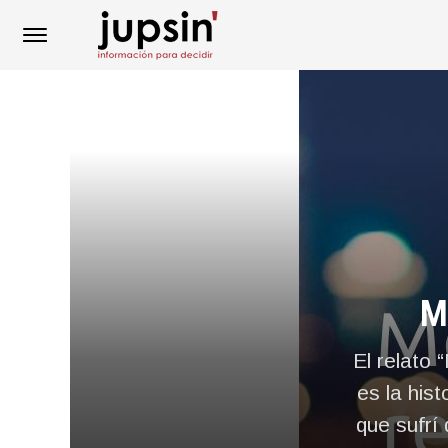
M
El relato 
es la his
que sufrí