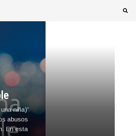
le
 una niña)”
los abusos
n. En esta