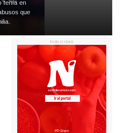
o tenía en
 abusos que
lia.
PUBLICIDAD