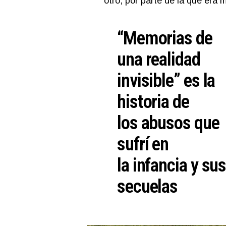
otro, por parte de la que era 
“Memorias de
una realidad
invisible” es la
historia de
los abusos que
sufrí en
la infancia y su
secuelas