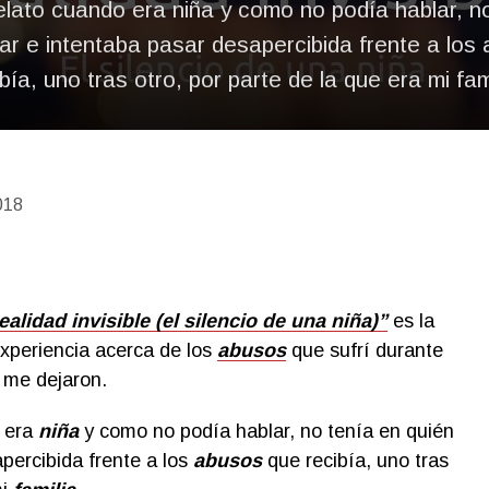
relato cuando era niña y como no podía hablar, n
iar e intentaba pasar desapercibida frente a los
ibía, uno tras otro, por parte de la que era mi fami
018
lidad invisible (el silencio de una niña)”
es la
experiencia acerca de los
abusos
que sufrí durante
 me dejaron.
o era
niña
y como no podía hablar, no tenía en quién
percibida frente a los
abusos
que recibía, uno tras