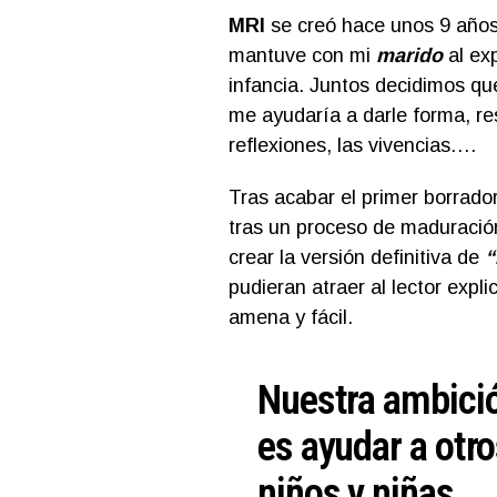
MRI
se creó hace unos 9 años.
mantuve con mi
marido
al exp
infancia. Juntos decidimos qu
me ayudaría a darle forma, res
reflexiones, las vivencias….
Tras acabar el primer borrad
tras un proceso de maduració
crear la versión definitiva de
“
pudieran atraer al lector expl
amena y fácil.
Nuestra ambici
es ayudar a otr
niños y niñas,