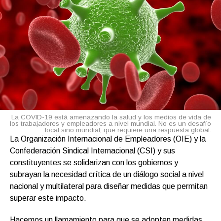
La COVID-19 está amenazando la salud y los medios de vida de
los trabajadores y empleadores a nivel mundial. No es un desafío
local sino mundial, que requiere una respuesta global.
La Organización Internacional de Empleadores (OIE) y la
Confederación Sindical Internacional (CSI) y sus
constituyentes se solidarizan con los gobiernos y
subrayan la necesidad crítica de un diálogo social a nivel
nacional y multilateral para diseñar medidas que permitan
superar este impacto.
Hacemos un llamamiento para que se adopten medidas