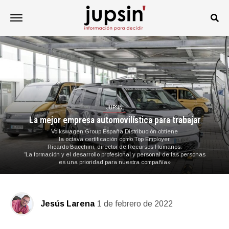
JUPSIN
La mejor empresa automovilística para trabajar
Volkswagen Group España Distribución obtiene
la octava certificación como Top Employer.
Ricardo Bacchini, director de Recursos Humanos:
“La formación y el desarrollo profesional y personal de las personas
es una prioridad para nuestra compañía»
Jesús Larena
1 de febrero de 2022