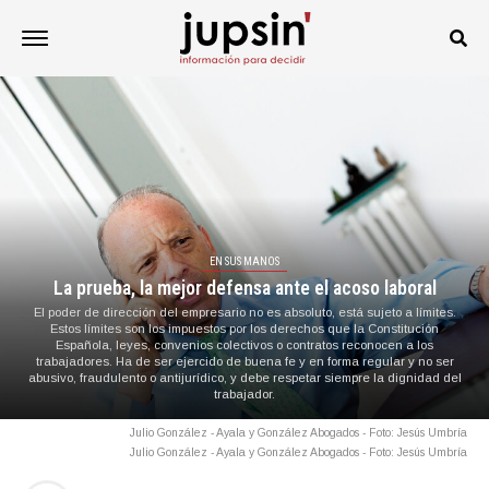
EN SUS MANOS
La prueba, la mejor defensa ante el acoso laboral
El poder de dirección del empresario no es absoluto, está sujeto a límites.
Estos límites son los impuestos por los derechos que la Constitución
Española, leyes, convenios colectivos o contratos reconocen a los
trabajadores. Ha de ser ejercido de buena fe y en forma regular y no ser
abusivo, fraudulento o antijurídico, y debe respetar siempre la dignidad del
trabajador.
Julio González - Ayala y González Abogados - Foto: Jesús Umbría
Julio González - Ayala y González Abogados - Foto: Jesús Umbría