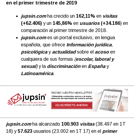
en el primer trimestre de 2019
jupsin.com
ha crecido un
162,11%
en
visitas
(+62.406)
y un
145,86%
en
usuarios
(+34.186
) en
comparación al primer trimestre de 2018.
jupsin.com
es
un portal exclusivo, en lengua
española, que ofrece
Información jurídica
,
psicológica
y
actualidad
sobre el
acoso
en
cualquiera de sus formas
(
escolar, laboral y
sexual
)
y la
discriminación
en
España
y
Latinoamérica
.
jupsin.com
ha alcanzado
100.903
visitas
(38.497 en 1T
18) y
57.623
usuarios (23.002 en 1T 17) en el
primer