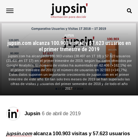
JUPSIN
jupsin.com alcanza 100.903 visitas y 57.623 usuarios en
el primer trimestre de 2019
jupsin.com ha alcanzado 100.903 visitas (38.497 en 1T 18) y 57.623 usuarios
(23.437 en 1T 17) en el primer trimestre de 2019, según los datos ofrecidos por
Google Analytics. El número de visitas ha aumentado en 62.406 (+162,1%) en
el primer trimestre de 2019 y el número de usuarios en 32.593 (+141,7%).
Estos datos suponen un importante crecimiento de jupsin.com en el primer
trimestre de este año. En tan solo tres meses de 2019 se han superado las
cifras de visitas y usuarios del primer semestre de 2018 y de todo el año
2017.
Jupsin
6 de abril de 2019
jupsin.com
alcanza 100.903 visitas y 57.623 usuarios