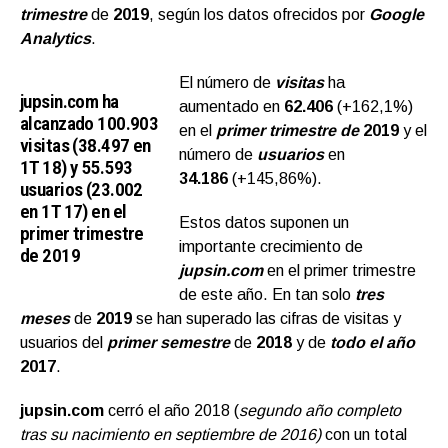
trimestre
de
2019
, según los datos ofrecidos por
Google
Analytics
.
El número de
visitas
ha
jupsin.com ha
aumentado en
62.406
(+162,1%)
alcanzado 100.903
en el
primer trimestre de
2019
y el
visitas (38.497 en
número de
usuarios
en
1T 18) y 55.593
34.186
(+145,86%).
usuarios (23.002
en 1T 17) en el
Estos datos suponen un
primer trimestre
importante crecimiento de
de 2019
jupsin.com
en el primer trimestre
de este año. En tan solo
tres
meses
de
2019
se han superado las cifras de visitas y
usuarios del
primer semestre
de
2018
y de
todo el año
2017
.
jupsin.com
cerró el año 2018 (
segundo año completo
tras su nacimiento en septiembre de 2016)
con un total