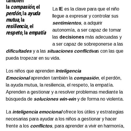
también
la
compasión
, el
La
IE
es la clave para que el niño
perdón
, la
ayuda
llegue a expresar y controlar sus
mutua
, la
sentimientos
, a adquirir
resiliencia
, el
autonomía, a ser capaz de tomar
respeto
, la
empatía
las
decisiones
más adecuadas y
a ser capaz de sobreponerse a las
dificultades
y a las
situaciones conflictiva
s con las que
pueda tropezar en su vida.
Los niños que aprenden
Inteligencia
Emocional
aprenden también la
compasión
, el perdón,
la ayuda mutua, la resiliencia, el respeto, la empatía.
Aprenden a gestionar y a resolver problemas mediante la
búsqueda de
soluciones win-win
y de forma no violenta.
La
inteligencia emocional
ofrece los útiles y estrategias
necesarias para ayudar a los niños a gestionar y hacer
frente a los
conflictos
, para aprender a vivir en harmonía,