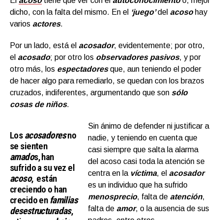
El
acoso
tiene que ver con el
autoconocimiento
o, mejor
dicho, con la falta del mismo. En el
‘juego’
del
acoso
hay
varios
actores
.
Por un lado, está el
acosador
, evidentemente; por otro,
el
acosado
; por otro los
observadores pasivos
, y por
otro más, los
espectadores
que, aun teniendo el poder
de hacer algo para remediarlo, se quedan con los brazos
cruzados, indiferentes, argumentando que son
sólo
cosas de niños
.
Sin ánimo de defender ni justificar a
Los
acosadores
no
nadie, y teniendo en cuenta que
se sienten
casi siempre que salta la alarma
amado
s, han
del acoso casi toda la atención se
sufrido a su vez el
centra en la
víctima
, el
acosador
acos
o
, están
es un individuo que ha sufrido
creciendo o han
menosprecio
, falta de
atención
,
crecido en
familias
falta de
amor
, o la ausencia de sus
desestructuradas
,