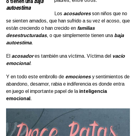
o tienen una
baja
padres, entre otros.
autoestima
Los
acosadores
son niños que no
se sienten amados, que han sufrido a su vez el acoso, que
están creciendo o han crecido en
familias
desestructuradas
, o que simplemente tienen una
baja
autoestima
.
El
acosador
es también una víctima. Víctima del
vacío
emocional
.
Y en todo este embrollo de
emociones
y sentimientos de
abandono, desamor, rabia e indiferencia es donde entra
en juego el importante papel de la
inteligencia
emocional
.