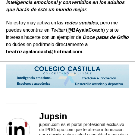
inteligencia emocional y convertidlos en los adultos
que harán de éste un mundo mejor
.
No estoy muy activa en las
redes sociales
, pero me
puedes encontrar en
Twitter
(
@BAyalaCoach
) y si te
interesa hacerte con un ejemplar de
Doce patas de Grillo
no dudes en pedírmelo directamente a
beatrizayalacoach@hotmail.com
.
Jupsin
jupsin.com es el portal profesional exclusivo
de IPDGrupo.com que te ofrece información
para decidir sobre salud e igualdad y que dice