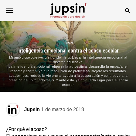
JUPSIN
Inteligencia emocional contra el acoso escolar
Mi ambicioso objetivo, un mundo mejor. Llevar la inteligencia emocional al
sistema educativo.
La inteligencia emocional refuerza la autoestima, desarrolla la empatía, el
respeto y contribuye a la resolución de problemas, mejora los resultados
académicos, reduce la violencia, ayuda a la cooperación y contribuye a la
creación de un mundo mejor. Y ante esto, ya no queda lugar para el acoso
escolar.
Jupsin
1 de marzo de 2018
¿Por qué el acoso?