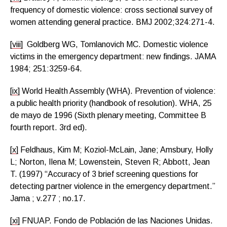
frequency of domestic violence: cross sectional survey of
women attending general practice. BMJ 2002;324:271-4.
[viii]
Goldberg WG, Tomlanovich MC. Domestic violence
victims in the emergency department: new findings. JAMA
1984; 251:3259-64.
[ix]
World Health Assembly (WHA). Prevention of violence:
a public health priority (handbook of resolution). WHA, 25
de mayo de 1996 (Sixth plenary meeting, Committee B
fourth report. 3rd ed).
[x]
Feldhaus, Kim M; Koziol-McLain, Jane; Amsbury, Holly
L; Norton, Ilena M; Lowenstein, Steven R; Abbott, Jean
T. (1997) “Accuracy of 3 brief screening questions for
detecting partner violence in the emergency department.”
Jama ; v.277 ; no.17.
[xi]
FNUAP. Fondo de Población de las Naciones Unidas.