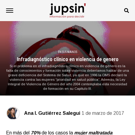
EN SUS MANOS
Infradiagnóstico clínico en violencia de genero
Si el problema en el infradiagnóstico clínico en violencia de género es la
falta de conocimientos y formación sobre violencia deberíamos hablar de una
grave deficiencia del Sistema de Salud, ya que en 1996 la OMS declaró la
violencia contra las mujeres “prioridad en salud pública”. Además, la Ley
Integral de Violencia de Género del año 2004 contemplaba esta necesidad
de formación en su Capítulo III.
Ana I. Gutiérrez Salegui
1 de marzo de 2017
En más del
70%
de los casos la
mujer maltratada