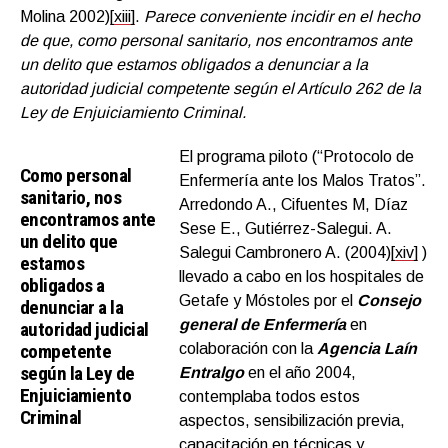
Molina 2002)
[xiii]
.
Parece conveniente incidir en el hecho
de que, como personal sanitario, nos encontramos ante
un delito que estamos obligados a denunciar a la
autoridad judicial competente según el Artículo 262 de la
Ley de Enjuiciamiento Criminal.
El programa piloto (“Protocolo de
Como personal
Enfermería ante los Malos Tratos”.
sanitario, nos
Arredondo A., Cifuentes M, Díaz
encontramos ante
Sese E., Gutiérrez-Salegui. A.
un delito que
Salegui Cambronero A. (2004)
[xiv]
)
estamos
llevado a cabo en los hospitales de
obligados a
Getafe y Móstoles por el
Consejo
denunciar a la
general de Enfermería
en
autoridad judicial
competente
colaboración con la
Agencia Laín
según la Ley de
Entralgo
en el año 2004,
Enjuiciamiento
contemplaba todos estos
Criminal
aspectos, sensibilización previa,
capacitación en técnicas y