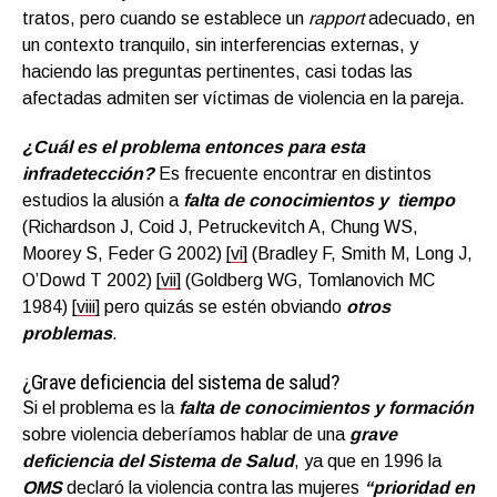
tratos, pero cuando se establece un
rapport
adecuado, en
un contexto tranquilo, sin interferencias externas, y
haciendo las preguntas pertinentes, casi todas las
afectadas admiten ser víctimas de violencia en la pareja.
¿Cuál es el problema entonces para esta
infradetección?
Es frecuente encontrar en distintos
estudios la alusión a
falta de conocimientos y tiempo
(Richardson J, Coid J, Petruckevitch A, Chung WS,
Moorey S, Feder G 2002)
[vi]
(Bradley F, Smith M, Long J,
O’Dowd T 2002)
[vii]
(Goldberg WG, Tomlanovich MC
1984)
[viii]
pero quizás se estén obviando
otros
problemas
.
¿Grave deficiencia del sistema de salud?
Si el problema es la
falta de conocimientos y formación
sobre violencia deberíamos hablar de una
grave
deficiencia del Sistema de Salud
, ya que en 1996 la
OMS
declaró la violencia contra las mujeres
“prioridad en