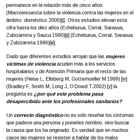
permanece en la relación más de cinco años
(Macroencuesta sobre la violencia contra las mujeres en el
ámbito doméstico 2000)
[i]
. Otros estudios elevan esta
cifra hasta los diez años (Echeburua, Corral, Sarasua,
Zubizarreta y Sauca 1990)
[ii]
(Echeburua, Corral, Sarasua
y Zubizarreta 1996)
[iii]
.
Dado que diferentes estudios arrojan que las
mujeres
víctimas de violencia
acuden más a los servicios
hospitalarios y de Atención Primaria que el resto de las
mujeres (Heise L, Ellsberg M, Gottemoeller M 1999)
[iv]
(Bradley F, Smith M, Long J, O’Dowd T.2002)
[v]
la
pregunta es
¿por qué este problema pasa
desapercibido ante los profesionales sanitarios?
Un
correcto diagnóstico
no es solo reseñar los síntomas
que padece una persona y ponerles nombre, sino buscar
la causa que los ha originado. Es verdad que en muchos
casos las mujeres se resisten a hablar de los malos