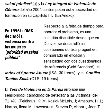
salud pública”
[ix]
y la
Ley Integral de Violencia de
Género
del año 2004 contemplaba esta necesidad de
formación en su Capítulo III. (En Anexo)
Respecto a la falta de tiempo para
En 1996 la OMS
abordar el problema, es una
declaró la
cuestión discutible desde que en
violencia contra
Denver se desarrolló un
las mujeres
cuestionario de tres preguntas,
“prioridad en salud
comparado en eficacia y
pública”
sensibilidad con dos cuestionarios
de referencia (Gold Standard): el
Index of Spouse Abuse
(ISA. 30 ítems), y el
Conflict
Tactics Scale
(CTS. 19 ítems).
El
Test de Violencia en la Pareja
arrojaba una
sensibilidad (capacidad de detectar a las víctimas) del
71,4%. (Feldhaus. K; M; Koziol-McLain, J; Amsbury, H. L;
Norton, Ilena M; Lowenstein, Steven R; Abbott, Jean T.