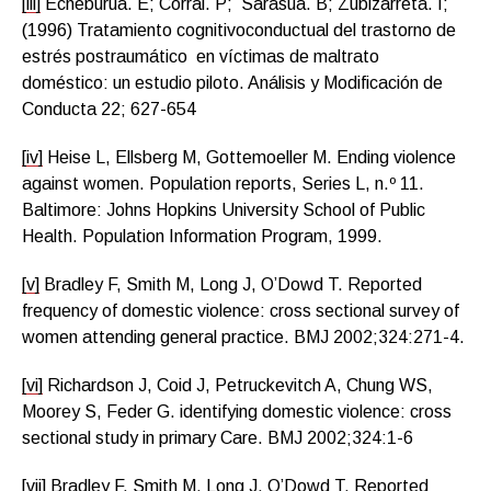
[iii]
Echeburua. E; Corral. P; Sarasua. B; Zubizarreta. I;
(1996) Tratamiento cognitivoconductual del trastorno de
estrés postraumático en víctimas de maltrato
doméstico: un estudio piloto. Análisis y Modificación de
Conducta 22; 627-654
[iv]
Heise L, Ellsberg M, Gottemoeller M. Ending violence
against women. Population reports, Series L, n.º 11.
Baltimore: Johns Hopkins University School of Public
Health. Population Information Program, 1999.
[v]
Bradley F, Smith M, Long J, O’Dowd T. Reported
frequency of domestic violence: cross sectional survey of
women attending general practice. BMJ 2002;324:271-4.
[vi]
Richardson J, Coid J, Petruckevitch A, Chung WS,
Moorey S, Feder G. identifying domestic violence: cross
sectional study in primary Care. BMJ 2002;324:1-6
[vii]
Bradley F, Smith M, Long J, O’Dowd T. Reported