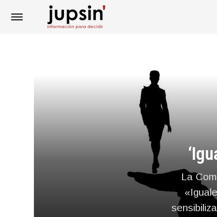
‘Igu
La Comu
«Iguale
sensibiliz