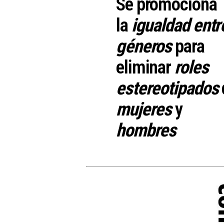
Se promociona
la
igualdad entr
géneros
para
eliminar
roles
estereotipados
mujeres
y
hombres