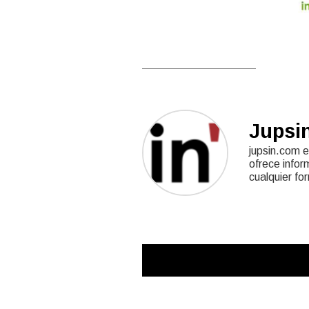
Jupsi
jupsin.com e
ofrece infor
cualquier fo