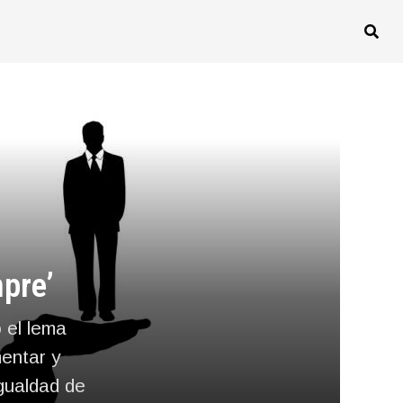
mpre’
 el lema
mentar y
Igualdad de