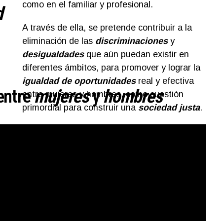
como en el familiar y profesional.
d
A través de ella, se pretende contribuir a la
eliminación de las
discriminaciones
y
desigualdades
que aún puedan existir en
diferentes ámbitos, para promover y lograr la
igualdad de oportunidades
real y efectiva
entre
mujeres
y
hombres
entre mujeres y hombres, como cuestión
primordial para construir una
sociedad justa
.