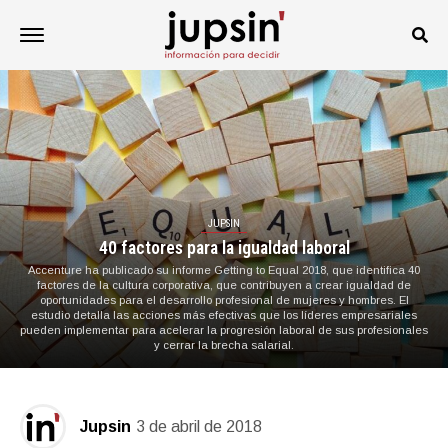
JUPSIN
40 factores para la igualdad laboral
Accenture ha publicado su informe Getting to Equal 2018, que identifica 40
factores de la cultura corporativa, que contribuyen a crear igualdad de
oportunidades para el desarrollo profesional de mujeres y hombres. El
estudio detalla las acciones más efectivas que los líderes empresariales
pueden implementar para acelerar la progresión laboral de sus profesionales
y cerrar la brecha salarial.
Jupsin
3 de abril de 2018