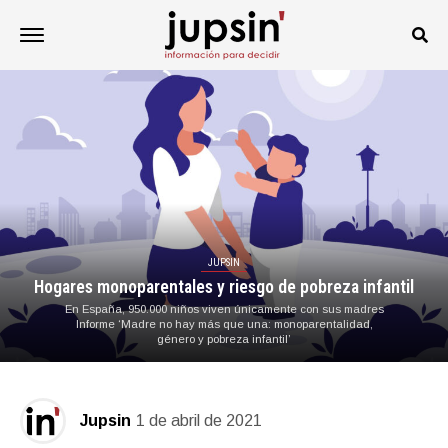
JUPSIN
Hogares monoparentales y riesgo de pobreza infantil
En España, 950.000 niños viven únicamente con sus madres
Informe ‘Madre no hay más que una: monoparentalidad,
género y pobreza infantil’
Jupsin
1 de abril de 2021