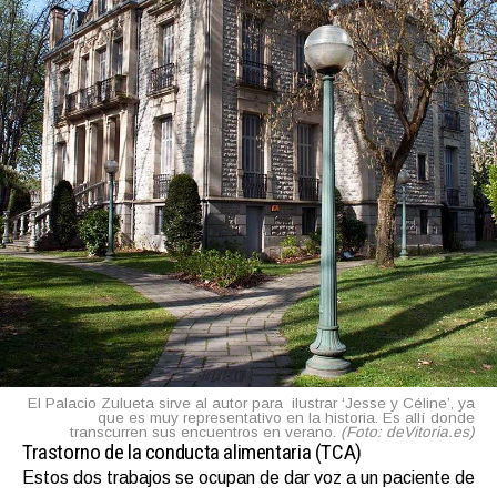
El Palacio Zulueta sirve al autor para ilustrar ‘Jesse y Céline’, ya
que es muy representativo en la historia. Es allí donde
transcurren sus encuentros en verano.
(Foto: deVitoria.es)
Trastorno de la conducta alimentaria (TCA)
Estos dos trabajos se ocupan de dar voz a un paciente de