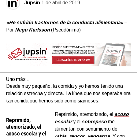
Jupsin
1 de abril de 2019
«He sufrido trastornos de la conducta alimentaria»
–
Por
Negu Karlsson
(Pseudónimo)
Uno más…
Desde muy pequeño, la comida y yo hemos tenido una
relación estrecha y directa. La línea que nos separaba era
tan ceñida que hemos sido como siameses.
Reprimido, atemorizado, el
acoso
Reprimido,
escolar
y el
sobrepeso
me
atemorizado, el
alimentan con sentimiento de
acoso escolar y el
rabia
,
rencor
,
venganza
. Y con