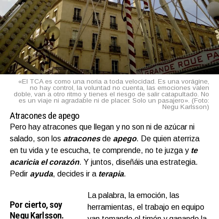
«El TCA es como una noria a toda velocidad. Es una vorágine,
no hay control, la voluntad no cuenta, las emociones valen
doble, van a otro ritmo y tienes el riesgo de salir catapultado. No
es un viaje ni agradable ni de placer. Solo un pasajero». (Foto:
Negu Karlsson)
Atracones de apego
Pero hay atracones que llegan y no son ni de azúcar ni
salado, son los
atracones
de
apego
. De quien aterriza
en tu vida y te escucha, te comprende, no te juzga y
te
acaricia el corazón
. Y juntos, diseñáis una estrategia.
Pedir
ayuda
, decides ir a
terapia
.
La palabra, la emoción, las
Por cierto, soy
herramientas, el trabajo en equipo
Negu Karlsson.
van tomando el timón y ganando la