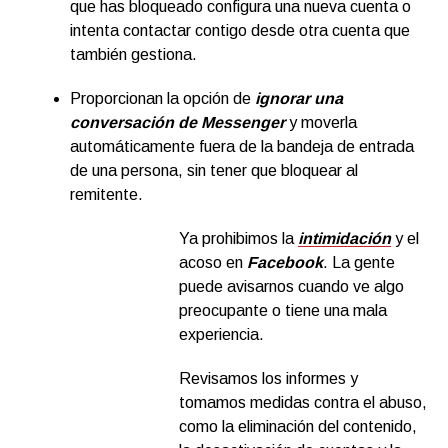
que has bloqueado configura una nueva cuenta o
intenta contactar contigo desde otra cuenta que
también gestiona.
Proporcionan la opción de
ignorar una
conversación de Messenger
y moverla
automáticamente fuera de la bandeja de entrada
de una persona, sin tener que bloquear al
remitente.
Ya prohibimos la
intimidación
y el
Prohibimos la
intimidación
y
acoso en
Facebook
. La gente
el acoso
puede avisarnos cuando ve algo
en
Facebook
. La
preocupante o tiene una mala
gente puede
experiencia.
avisarnos
cuando
ve
algo
Revisamos los informes y
preocupante
o
tomamos medidas contra el abuso,
tiene una
mala
como la eliminación del contenido,
experiencia
.