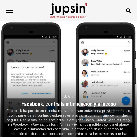
JUPSIN
Facebook, contra la intimidación y el acoso
Facebook ha puesto en marcha nuevas herramientas para prevenir el acoso,
como parte de su continuo esfuerzo en ayudar a construir una comunidad
segura. Nos lo explica en este artículo Antigone Davis, Global Head of Safety
en Facebook. «Revisamos los informes y tomamos medidas contra el abuso,
como la eliminación del contenido, la desactivación de cuentas y la
limitación de ciertas funciones como comentar, para las personas que han