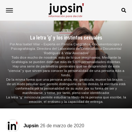
JUPSIN
La letra ‘g’ y los instintos sexuales
Por Ana Isabel Vilar – Experta en Pericia Caligráfica, Documentoscopia y
Psicografología. Directora del Laboratorio de Criminalística Documental
‘Rodríguez & Vilar Asociados’
Todo dice mucho de nosotros, más de lo que imaginamos. Mediante la
Grafología se pueden detectar más de 5.000 personalidades distintas.
Hay una serie de parámetros generales que se desprenden de esta
“ciencia” y que sirven para conocer la personalidad de una persona más a
fondo.
De la misma forma que una persona anda, ríe, gesticula, mueve los brazos…
de un modo peculiar que permite distinguirla de los demás, la escritura está
conformada por la personalidad de su autor, por su forma de ser y
manifestarse, y tiene, por tanto, pleno valor identificador.
La letra “g” minúscula permite estudiar la libido de la persona que escribe, la
emoción, el erotismo y la capacidad de entrega.
Jupsin
26 de marzo de 2020