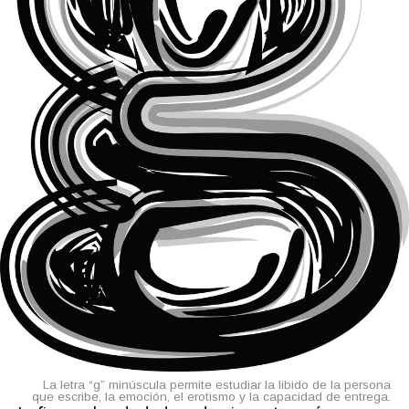
La letra “g” minúscula permite estudiar la libido de la persona
que escribe, la emoción, el erotismo y la capacidad de entrega.