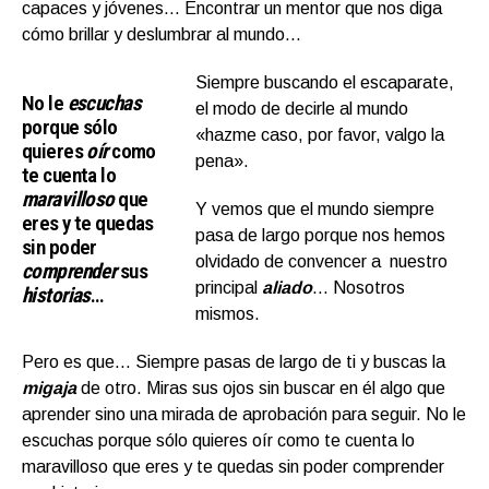
capaces y jóvenes… Encontrar un mentor que nos diga
cómo brillar y deslumbrar al mundo…
Siempre buscando el escaparate,
No le
escuchas
el modo de decirle al mundo
porque sólo
«hazme caso, por favor, valgo la
quieres
oír
como
pena».
te cuenta lo
maravilloso
que
Y vemos que el mundo siempre
eres y te quedas
pasa de largo porque nos hemos
sin poder
olvidado de convencer a nuestro
comprender
sus
principal
aliado
… Nosotros
historias
…
mismos.
Pero es que… Siempre pasas de largo de ti y buscas la
migaja
de otro. Miras sus ojos sin buscar en él algo que
aprender sino una mirada de aprobación para seguir. No le
escuchas porque sólo quieres oír como te cuenta lo
maravilloso que eres y te quedas sin poder comprender