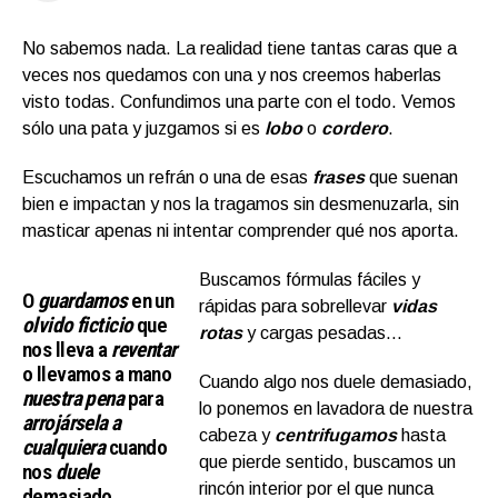
No sabemos nada. La realidad tiene tantas caras que a
veces nos quedamos con una y nos creemos haberlas
visto todas. Confundimos una parte con el todo. Vemos
sólo una pata y juzgamos si es
lobo
o
cordero
.
Escuchamos un refrán o una de esas
frases
que suenan
bien e impactan y nos la tragamos sin desmenuzarla, sin
masticar apenas ni intentar comprender qué nos aporta.
Buscamos fórmulas fáciles y
O
guardamos
en un
rápidas para sobrellevar
vidas
olvido ficticio
que
rotas
y cargas pesadas…
nos lleva a
reventar
o llevamos a mano
Cuando algo nos duele demasiado,
nuestra pena
para
lo ponemos en lavadora de nuestra
arrojársela a
cabeza y
centrifugamos
hasta
cualquiera
cuando
que pierde sentido, buscamos un
nos
duele
rincón interior por el que nunca
demasiado…