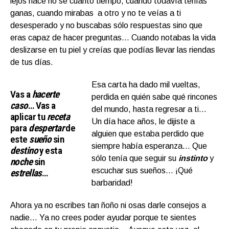
lejos hace no sé cuánto tiempo, cuando todavía tenías
ganas, cuando mirabas a otro y no te veías a ti
desesperado y no buscabas sólo respuestas sino que
eras capaz de hacer preguntas… Cuando notabas la vida
deslizarse en tu piel y creías que podías llevar las riendas
de tus días.
Esa carta ha dado mil vueltas,
Vas a
hacerte
perdida en quién sabe qué rincones
caso
… Vas a
del mundo, hasta regresar a ti…
aplicar tu
receta
Un día hace años, le dijiste a
para
despertar
de
alguien que estaba perdido que
este
sueño
sin
siempre había esperanza… Que
destino
y esta
sólo tenía que seguir su
instinto
y
noche
sin
escuchar sus sueños… ¡Qué
estrellas
…
barbaridad!
Ahora ya no escribes tan ñoño ni osas darle consejos a
nadie… Ya no crees poder ayudar porque te sientes