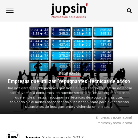
EN SUS MANOS
Empresas que utilizan ‘repugnantes’ técnicas de acoso
Una vez vistas las obligaciones que tiene el empresario en materia de acoso
laboral, vamos a centrarnos, en nuestro sexto paso, en las organizaciones
que emplean estas ‘repugnantes’ técnicas de acoso y en las que,
sabiéndolo o al menos sospechándolo, no hacen nada para evitar dichas
situaciones de hostigamiento y violencia en el trabajo.
Empresas y acoso laboral
Empresas y acoso laboral
Jupsin
3 de mayo de 2017