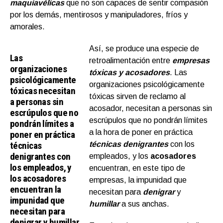
maquiavélicas
que no son capaces de sentir compasión
por los demás, mentirosos y manipuladores, fríos y
amorales.
Así, se produce una especie de
Las
retroalimentación entre
empresas
organizaciones
tóxicas y acosadores
. Las
psicológicamente
organizaciones psicológicamente
tóxicas necesitan
tóxicas sirven de reclamo al
a personas sin
acosador, necesitan a personas sin
escrúpulos que no
escrúpulos que no pondrán límites
pondrán límites a
a la hora de poner en práctica
poner en práctica
técnicas
técnicas denigrantes
con los
denigrantes con
empleados, y los
acosadores
los empleados, y
encuentran, en este tipo de
los acosadores
empresas, la impunidad que
encuentran la
necesitan para
denigrar
y
impunidad que
humillar
a sus anchas.
necesitan para
denigrar y humillar