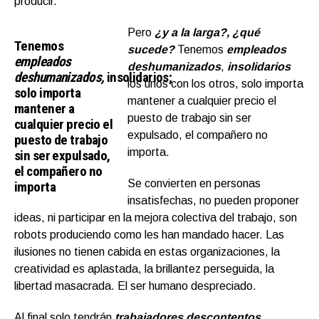
producir.
Pero
¿y a la larga?, ¿qué
Tenemos
sucede?
Tenemos
empleados
empleados
deshumanizados
,
insolidarios
deshumanizados,
insolidarios;
los unos con los otros, solo importa
solo importa
mantener a cualquier precio el
mantener a
puesto de trabajo sin ser
cualquier precio el
expulsado, el compañero no
puesto de trabajo
importa.
sin ser expulsado,
el compañero no
Se convierten en personas
importa
insatisfechas, no pueden proponer
ideas, ni participar en la mejora colectiva del trabajo, son
robots produciendo como les han mandado hacer. Las
ilusiones no tienen cabida en estas organizaciones, la
creatividad es aplastada, la brillantez perseguida, la
libertad masacrada. El ser humano despreciado.
Al final solo tendrán
trabajadores descontentos,