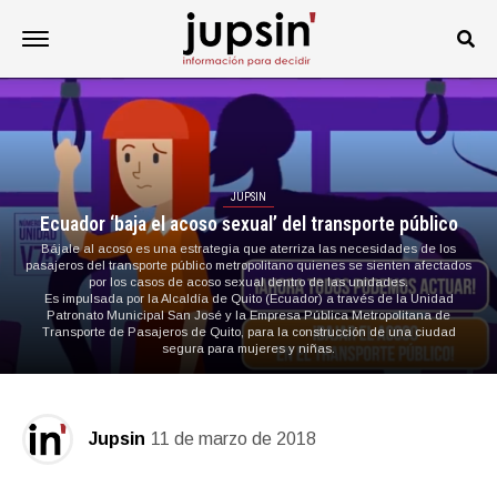
JUPSIN
Ecuador ‘baja el acoso sexual’ del transporte público
Bájale al acoso es una estrategia que aterriza las necesidades de los
pasajeros del transporte público metropolitano quienes se sienten afectados
por los casos de acoso sexual dentro de las unidades.
Es impulsada por la Alcaldía de Quito (Ecuador) a través de la Unidad
Patronato Municipal San José y la Empresa Pública Metropolitana de
Transporte de Pasajeros de Quito, para la construcción de una ciudad
segura para mujeres y niñas.
Jupsin
11 de marzo de 2018