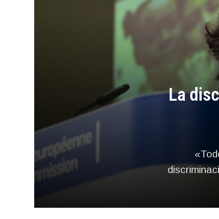
La dis
«Todo
discriminac