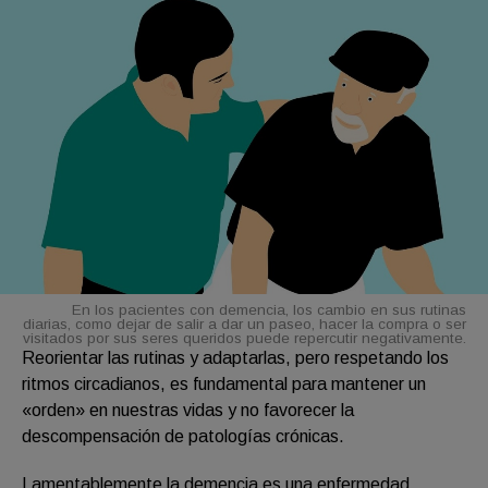
En los pacientes con demencia, los cambio en sus rutinas
diarias, como dejar de salir a dar un paseo, hacer la compra o ser
visitados por sus seres queridos puede repercutir negativamente.
Reorientar las rutinas y adaptarlas, pero respetando los
ritmos circadianos, es fundamental para mantener un
«orden» en nuestras vidas y no favorecer la
descompensación de patologías crónicas.
Lamentablemente la demencia es una enfermedad