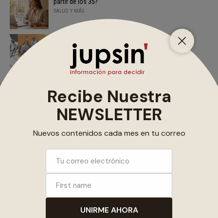
partir de los 35?
SALUD Y MÁS
Cómo el mundo material moldea a los niños
independientes
JUPSIN
Utilizamos cookies para ofrecerte la mejor experiencia en
nuestra web.
Puedes aprender más sobre qué cookies utilizamos o
desactivarlas en los
ajustes
.