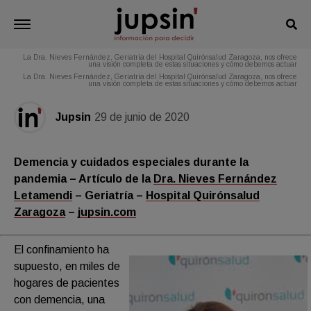
Demencia y cuidados especiales durante la pandemia
La Dra. Nieves Fernández, Geriatría del Hospital Quirónsalud Zaragoza, nos
ofrece una visión completa de estas situaciones y cómo debemos actuar
La Dra. Nieves Fernández, Geriatría del Hospital Quirónsalud Zaragoza, nos ofrece
una visión completa de estas situaciones y cómo debemos actuar
La Dra. Nieves Fernández, Geriatría del Hospital Quirónsalud Zaragoza, nos ofrece
una visión completa de estas situaciones y cómo debemos actuar
Jupsin
29 de junio de 2020
Demencia y cuidados especiales durante la
pandemia – Artículo de la
Dra. Nieves Fernández
Letamendi
– Geriatría –
Hospital Quirónsalud
Zaragoza
–
jupsin.com
El confinamiento ha
supuesto, en miles de
hogares de pacientes
con demencia, una