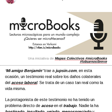
Una iniciativa de
Mapas Colectivos
#microBooks
#lobuenosibreve
‘Mi amigo Benjamín’
trae a
jupsin.com
, en esta
ocasión, un testimonio real sobre los daños colaterales
del
acoso laboral
.
Se trata de un caso tan real como la
vida misma.
La protagonista de este testimonio no ha tenido un
problema directo de
acoso
en el
trabajo
. Nadie la ha
hostigado
,
insultado
,
vejado
,
menospreciado
y