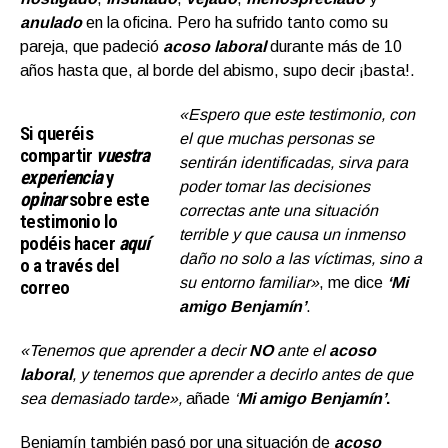
anulado
en la oficina. Pero ha sufrido tanto como su
pareja, que padeció
acoso laboral
durante más de 10
años hasta que, al borde del abismo, supo decir ¡basta!.
«Espero que este testimonio, con
Si queréis
el que muchas personas se
compartir
vuestra
sentirán identificadas, sirva para
experiencia
y
poder tomar las decisiones
opinar
sobre este
correctas ante una situación
testimonio lo
terrible y que causa un inmenso
podéis hacer
aquí
daño no solo a las víctimas, sino a
o a través del
su entorno familiar»
, me dice
‘Mi
correo
info@jupsin.com
amigo Benjamín’
.
«Tenemos que aprender a decir
NO
ante el
acoso
laboral
, y tenemos que aprender a decirlo antes de que
sea demasiado tarde»,
añade
‘
Mi amigo Benjamín’
.
Benjamín también pasó por una situación de
acoso