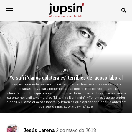
JUPSIN
Yo sufrí ‘daños colaterales’ terribles del acoso laboral
«Espero que este testimonio, con el que muchas personas se sentirán
identificadas, sirva para poder tomar las decisiones correctas ante una
situación terrible y que causa un inmenso daño no solo a las víctimas, sino a
su entorno familiar», me dice ‘Mi amigo Benjamín’. «Tenemos que aprender
a decir NO ante el acoso laboral, y tenemos que aprender a decirlo antes de
que sea demasiado tarde», añade.
Jesús Larena
2 de mayo de 2018