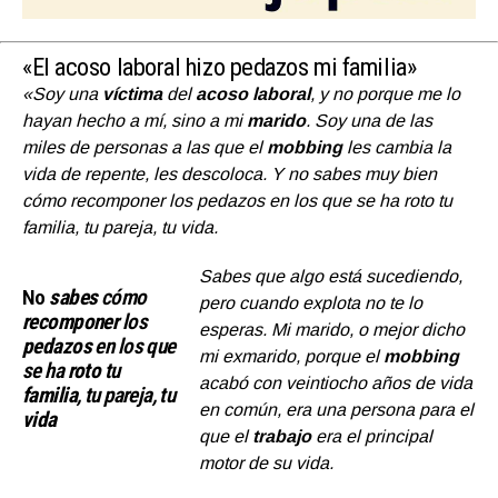
«El acoso laboral hizo pedazos mi familia»
«Soy una
víctima
del
acoso laboral
, y no porque me lo
hayan hecho a mí, sino a mi
marido
. Soy una de las
miles de personas a las que el
mobbing
les cambia la
vida de repente, les descoloca. Y no sabes muy bien
cómo recomponer los pedazos en los que se ha roto tu
familia, tu pareja, tu vida.
Sabes que algo está sucediendo,
No
sabes
cómo
pero cuando explota no te lo
recomponer
los
esperas. Mi marido, o mejor dicho
pedazos
en los que
mi exmarido, porque el
mobbi
ng
se ha
roto
tu
acabó con veintiocho años de vida
familia
, tu pareja, tu
en común, era una persona para el
vida
que el
trabajo
era el principal
motor de su vida.