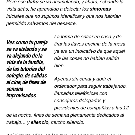
Pero ese
daño
se va acumulando, y ahora, echando la
vista atrás, he aprendido a detectar los
síntomas
iniciales que no supimos identificar y que nos habrían
permitido salvarnos del desastre.
La forma de entrar en casa y de
Ves como tu
pareja
tirar las llaves encima de la mesa
se va
aislando
y se
ya era un indicativo de que aquel
va
alejando
de la
día las cosas no habían salido
vida de la familia
,
bien.
de las
tutorías del
colegio
, de
salidas
Apenas sin cenar y abrir el
al cine
, de
fines de
ordenador para seguir trabajando,
semana
llamadas telefónicas con
improvisados
consejeros delegados y
presidentes de compañías a las 12
de la noche, fines de semana plenamente dedicados al
trabajo… y
silencio
, mucho silencio.