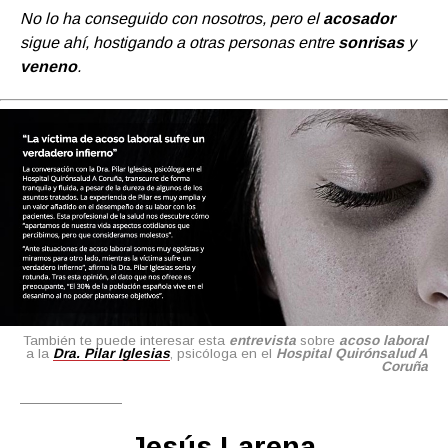
No lo ha conseguido con nosotros, pero el
acosador
sigue ahí, hostigando a otras personas entre
sonrisas
y
veneno
.
También te puede interesar esta
entrevista
sobre
acoso laboral
a la
Dra. Pilar Iglesias
, psicóloga en el
Hospital Quirónsalud A
Coruña
Jesús Larena