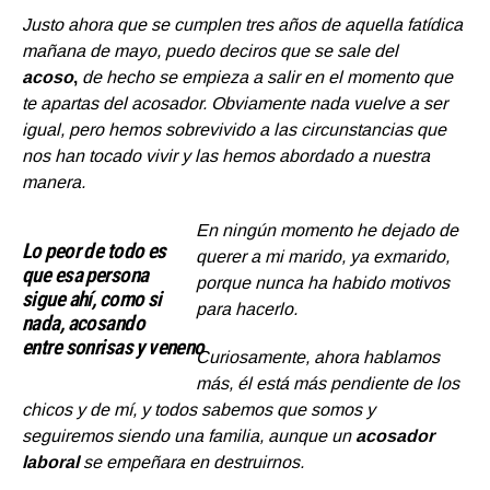
Justo ahora que se cumplen tres años de aquella fatídica
mañana de mayo, puedo deciros que se sale del
acoso
,
de hecho se empieza a salir en el momento que
te apartas del acosador.
Obviamente nada vuelve a ser
igual, pero hemos sobrevivido a las circunstancias que
nos han tocado vivir y las hemos abordado a nuestra
manera.
En ningún momento he dejado de
Lo peor de todo es
querer a mi marido, ya exmarido,
que esa persona
porque nunca ha habido motivos
sigue ahí, como si
para hacerlo.
nada, acosando
entre sonrisas y veneno
Curiosamente, ahora hablamos
más, él está más pendiente de los
chicos y de mí, y todos sabemos que somos y
seguiremos siendo una familia, aunque un
acosador
laboral
se empeñara en destruirnos.