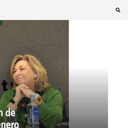
n de
énero