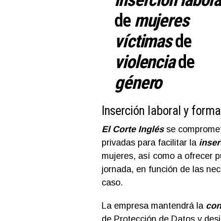
de
mujeres
víctimas
de
violencia
de
género
Inserción laboral y form
El
Corte Inglés
se compromete
privadas para facilitar la
inser
mujeres, así como a ofrecer 
jornada, en función de las nec
caso.
La empresa mantendrá la
con
de Protección de Datos y des