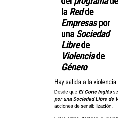
del
programa
d
la
Red
de
Empresas
por
una
Sociedad
Libre
de
Violencia
de
Género
Hay salida a la violencia
Desde que
El
Corte Inglés
se
por una Sociedad Libre de V
acciones de sensibilización.