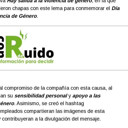
tiva
Hay salida a la violencia de género
, en la que
ieron chapas con este lema para conmemorar el
Día
encia de Género
.
al compromiso de la compañía con esta causa, al
ban su
sensibilidad personal
y
apoyo a las
género
. Asimismo, se creó el hashtag
empleados compartieran las imágenes de esta
 contribuyeran a la divulgación del mensaje.