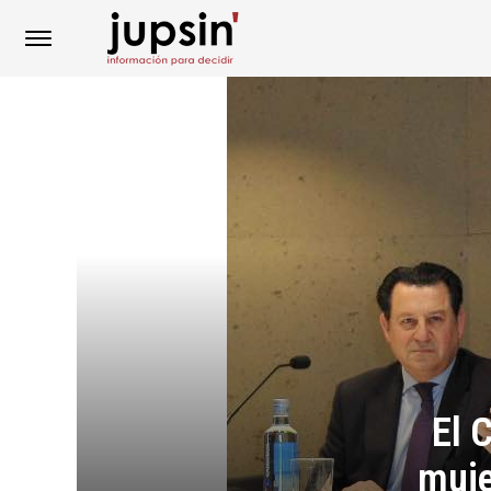
El 
muje