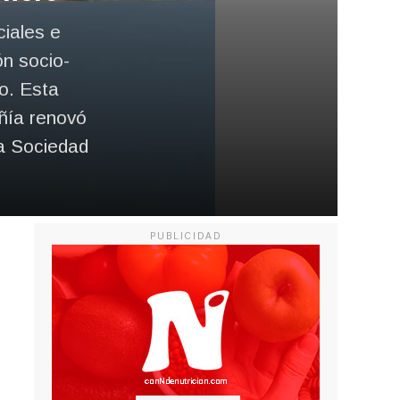
ciales e
ón socio-
ro. Esta
ñía renovó
a Sociedad
PUBLICIDAD