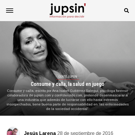
GENTE JUPSIN
Consume y calla, la salud en juego
Consume y calla, escrito por Ana Isabel Gutiérrez Salegui, psicóloga forense
colaboradora de jupsin.com y conRderuido.com, pretende desenmascarar a
una industria que además de lucrarse con ello hasta extremos
insospechados, tiene buena parte de responsabilidad en ‘las enfermedades
de la sociedad occidental’.
Jesús Larena
28 de septiembre de 2016