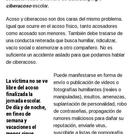
ciberacoso
escolar.
Acoso y ciberacoso son dos caras del mismo problema.
Igual que ocurre en el acoso físico, tanto acosadores
como acosado son menores. También debe tratarse de
una conducta reiterada que busca humillar, ridiculizar,
vacío social o atemorizar a otro compañero. No es
suficiente un accidente aislado para que podamos hablar
de ciberacoso.
Puede manifestarse en forma de
La víctima no se ve
envío o publicación de videos o
libre del acoso
fotografías humillantes (reales o
finalizada la
manipuladas), insultos, amenazas,
jornada escolar.
suplantación de personalidad, robo
De día y de noche,
de contraseñas, propagación de
en fines de
rumores maliciosos para dañar su
semana y
reputación, enviarle virus,
vacaciones el
menor sigue
suscribirle a listas de pornografía,