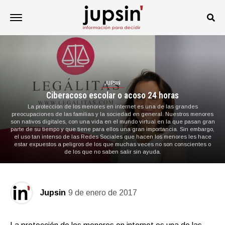
JUPSIN
Ciberacoso escolar o acoso 24 horas
La protección de los menores en internet es una de las grandes
preocupaciones de las familias y la sociedad en general. Nuestros menores
son nativos digitales, con una vida en el mundo virtual en la que pasan gran
parte de su tiempo y que tiene para ellos una gran importancia. Sin embargo,
el uso tan intenso de las Redes Sociales que hacen los menores les hace
estar expuestos a peligros de los que muchas veces no son conscientes o
de los que no saben salir sin ayuda.
Jupsin
9 de enero de 2017