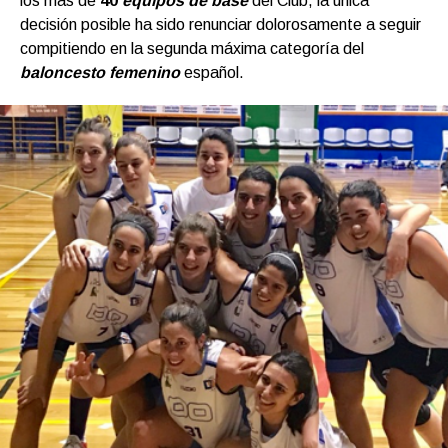
los más de
40
equipos de base
del Club, la única
decisión posible ha sido renunciar dolorosamente a seguir
compitiendo en la segunda máxima categoría del
baloncesto femenino
español.