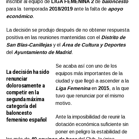
inscribir al equipo de
LIGA FEMENINA 2
de
baloncesto
para la temporada
2018/2019
ante la falta de
apoyo
económico
.
La decisión se produjo después de no obtener respuesta
positiva en las reuniones mantenidas con el
Distrito de
San Blas-Canillejas
y el
Área de Cultura y Deportes
del
Ayuntamiento de Madrid
.
Se acaba así con uno de los
La decisión ha sido
equipos más importantes de la
renunciar
ciudad y que llegó a ascender a la
dolorosamente a
Liga Femenina
en
2015
, a la que
competir en la
tuvo que renunciar por el mismo
segunda máxima
motivo.
categoría del
baloncesto
Ante la imposibilidad de reunir la
femenino español
dotación económica suficiente sin
poner en peligro la estabilidad de