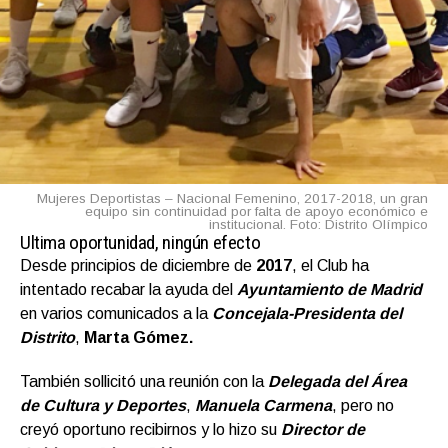
Mujeres Deportistas – Nacional Femenino, 2017-2018, un gran
equipo sin continuidad por falta de apoyo económico e
institucional. Foto: Distrito Olímpico
Ultima oportunidad, ningún efecto
Desde principios de diciembre de
2017
, el Club ha
intentado recabar la ayuda del
Ayuntamiento de Madrid
en varios comunicados a la
Concejala-Presidenta del
Distrito
,
Marta Gómez.
También sollicitó una reunión con la
Delegada del Área
de Cultura y Deporte
s
,
Manuela Carmena
, pero no
creyó oportuno recibirnos y lo hizo su
Director de