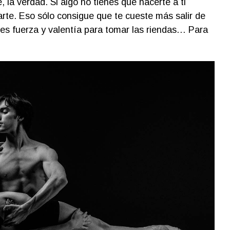
 la verdad. Si algo no tienes que hacerte a ti
arte. Eso sólo consigue que te cueste más salir de
nes fuerza y valentía para tomar las riendas… Para