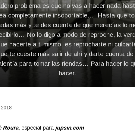
adero problema es que no vas a hacer nada hast
sea completamente insoportable… Hasta que t
edas más y te des cuenta de que merecías lo me
recibirlo… No lo digo a modo de reproche, la verd
que hacerte a ti mismo, es reprocharte ni culpart
ue te cueste más salir de ahí y darte cuenta de
alentía para tomar las riendas… Para hacer lo 
hacer.
e 2018
è Roura
, especial para
j
upsin.com