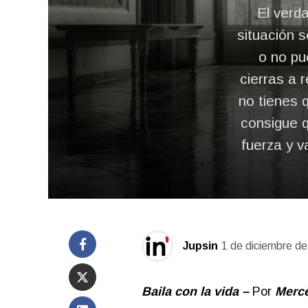
El verd
situación 
o no pu
cierras a 
no tienes 
consigue q
fuerza y v
Jupsin
1 de diciembre d
Baila con la vida –
Por
Merc