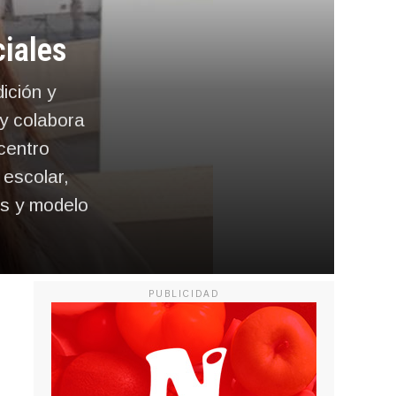
ciales
ición y
 y colabora
centro
 escolar,
as y modelo
PUBLICIDAD