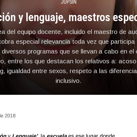
JUPSIN
ión y lenguaje, maestros espe
ea del equipo docente, incluido el maestro de aud
cobra especial relevancia toda vez que participa
s diversos programas que se llevan a cabo en el 
o, entre los que destacan los relativos a: acoso
ing, igualdad entre sexos, respeto a las diferenci
inclusivo.
de 2018
ión
y
Lenguaje’
, la
escuela
es ese lugar donde