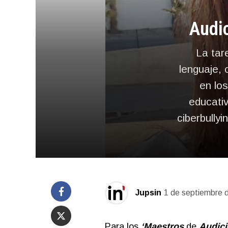
Audic
La tar
lenguaje, 
en lo
educativ
ciberbully
Jupsin
1 de septiembre 
Para los
‘
Maestros
de
Audic