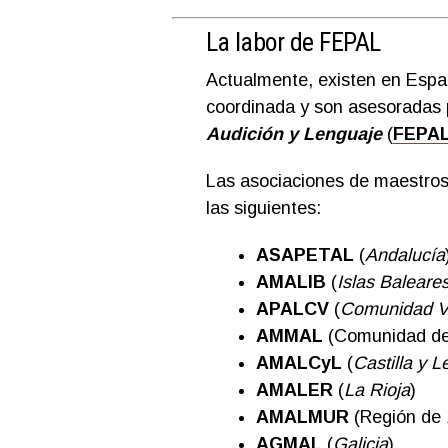
La labor de FEPAL
Actualmente, existen en Espa
coordinada y son asesoradas 
Audición y Lenguaje
(
FEPA
Las asociaciones de maestros 
las siguientes:
ASAPETAL
(
Andalucía
AMALIB
(
Islas Baleare
APALCV
(
Comunidad V
AMMAL
(Comunidad d
AMALCyL
(
Castilla y L
AMALER
(
La Rioja
)
AMALMUR
(Región de
AGMAL
(
Galicia
)