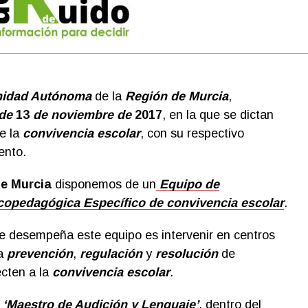
idad Autónoma
de la
Región de Murcia
,
 de
13
de noviembre de
2017
, en la que se dictan
de la
convivencia escolar
, con su respectivo
ento.
e Murcia
disponemos de un
Equipo de
copedagógica Específico de convivencia escolar
.
e desempeña este equipo es intervenir en centros
la
prevención
,
regulación
y
resolución
de
ecten a la
convivencia escolar
.
l
‘Maestro de Audición y Lenguaje’
, dentro del