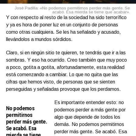
José Padilla: «No podemos permitirnos perder más gente. Se
acabó. Esa mierda se tiene que acabar».
Y con respecto al resto de la sociedad ha sido terrorífico
y ya es hora de poner luz en un conjunto de personas
como otras cualquiera. Se les ha señalado y acusado,
llevándolos a mundos sórdidos.
Claro, si en ningún sitio te quieren, te tendrás que ir a las
sombras. Y eso ha ocurrido. Creo también que muy poco
a poco, gotita a gotita, afortunadamente, esta realidad
está comenzando a cambiar. Lo que no quita que las
cifras que hemos visto, de personas que se sienten
perseguidas y señaladas provoque que los perdamos.
Es importante entender esto: no
No podemos
podemos perder a más gente por
permitirnos
algo que depende de todos los
perder más gente.
demás. No podemos permitirnos
Se acabó. Esa
perder más gente. Se acabó. Esa
mierda se tiene