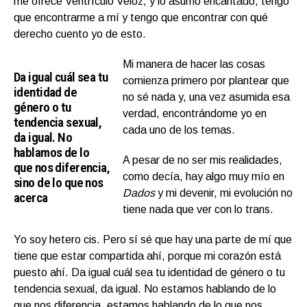
me ofrece Ventrículo Veloz, y lo asumo encantado, tengo
que encontrarme a mí y tengo que encontrar con qué
derecho cuento yo de esto.
Mi manera de hacer las cosas
Da igual cuál sea tu
comienza primero por plantear que
identidad de
no sé nada y, una vez asumida esa
género o tu
verdad, encontrándome yo en
tendencia sexual,
cada uno de los temas.
da igual. No
hablamos de lo
A pesar de no ser mis realidades,
que nos diferencia,
como decía, hay algo muy mío en
sino de lo que nos
Dados
y mi devenir, mi evolución no
acerca
tiene nada que ver con lo trans.
Yo soy hetero cis. Pero sí sé que hay una parte de mí que
tiene que estar compartida ahí, porque mi corazón está
puesto ahí. Da igual cuál sea tu identidad de género o tu
tendencia sexual, da igual. No estamos hablando de lo
que nos diferencia, estamos hablando de lo que nos