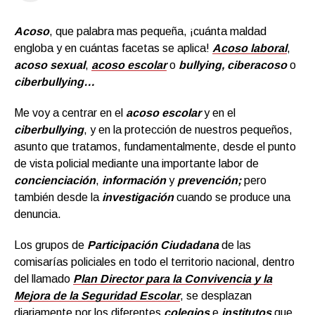
Acoso
, que palabra mas pequeña, ¡cuánta maldad
engloba y en cuántas facetas se aplica!
Acoso laboral
,
acoso sexual
,
acoso escolar
o
bullying, ciberacoso
o
ciberbullying…
Me voy a centrar en el
acoso escolar
y en el
ciberbullying
, y en la protección de nuestros pequeños,
asunto que tratamos, fundamentalmente, desde el punto
de vista policial mediante una importante labor de
concienciación
,
información
y
prevención;
pero
también desde la
investigación
cuando se produce una
denuncia.
Los grupos de
Participación Ciudadana
de las
comisarías policiales en todo el territorio nacional, dentro
del llamado
Plan Director
para la Convivencia y la
Mejora de la Seguridad Escolar
, se desplazan
diariamente por los diferentes
colegio
s
e
institutos
que