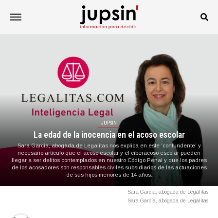
JUPSIN
La edad de la inocencia en el acoso escolar
Sara García, abogada de Legalitas nos explica en este ‘contundente’ y
necesario artículo que el acoso escolar y el ciberacoso escolar pueden
llegar a ser delitos contemplados en nuestro Código Penal y que los padres
de los acosadores son responsables civiles subsidiarios de las actuaciones
de sus hijos menores de 14 años.
Sara García, abogada de Legálitas
Sara García, abogada de Legálitas