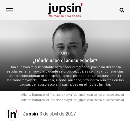
JUPSIN
¿Dónde nace el acoso escolar?
Una cuestión muy importante para poder erradicar el problema del acoso
escolar es tener muy claro dónde se produce, cuáles son las circunstancias
que desencadenan el principio de acoso por parte de un adolescente. El
‘hermano mayor’ de jupsin.com, Alberto Barranco, profundiza aún más en las
causas del acoso escolar y sus raíces en el núcleo familiar.
Alberto Barranco, el `hermano mayor' de jupsin.com contra el acoso escolar
Alberto Barranco, el `hermano mayor' de jupsin.com contra el acoso escolar
Jupsin
3 de abril de 2017