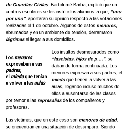
de Guardias Civiles
, Bartolomé Barba, explicó que en
centros escolares se les instó a los alumnos a que,
“uno
por uno
”
, aportaran su opinión respecto a las votaciones
realizadas el 1 de octubre. Algunos de estos
menores
,
abrumados y en un ambiente de tensión, derramaron
lágrimas
al llegar a sus domicilios.
Los insultos desmesurados como
Los
menores
“fascistas, hijos de p….”
, se
expresaban a sus
daban de forma continuada. Los
padres
,
menores expresan a sus padres, el
el
miedo
que tenían
miedo
que tienen a volver a las
a volver a las
aulas
aulas, llegando incluso muchos de
ellos a ausentarse de las clases
por temor a las
represalias
de los compañeros y
profesores.
Las víctimas, que en este caso son
menores de edad
,
se encuentran en una situación de desamparo. Siendo