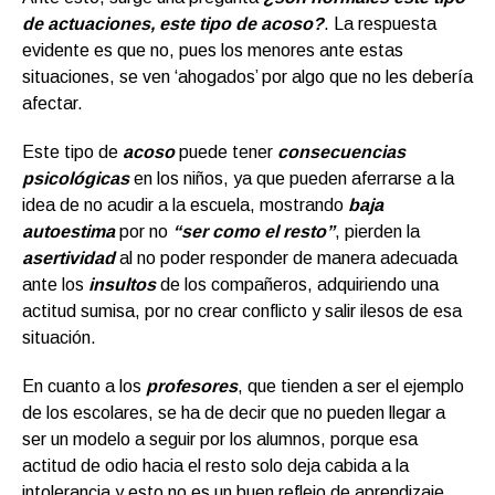
de actuaciones, este tipo de acoso?
. La respuesta
evidente es que no, pues los menores ante estas
situaciones, se ven ‘ahogados’ por algo que no les debería
afectar.
Este tipo de
acoso
puede tener
consecuencias
psicológicas
en los niños, ya que pueden aferrarse a la
idea de no acudir a la escuela, mostrando
baja
autoestima
por no
“ser como el resto”
, pierden la
asertividad
al no poder responder de manera adecuada
ante los
insultos
de los compañeros, adquiriendo una
actitud sumisa, por no crear conflicto y salir ilesos de esa
situación.
En cuanto a los
profesores
, que tienden a ser el ejemplo
de los escolares, se ha de decir que no pueden llegar a
ser un modelo a seguir por los alumnos, porque esa
actitud de odio hacia el resto solo deja cabida a la
intolerancia y esto no es un buen reflejo de aprendizaje.