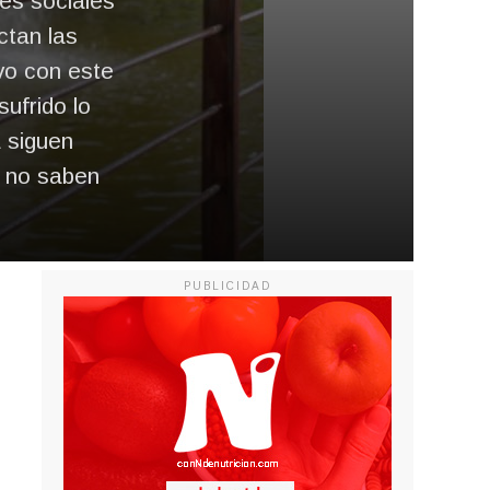
nes sociales
ctan las
vo con este
sufrido lo
a siguen
o no saben
PUBLICIDAD