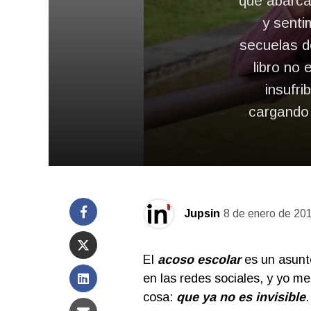
que abarca 
y senti
secuelas d
libro no 
insufri
cargando 
Jupsin
8 de enero de 20
El
acoso escolar
es un asunto
en las redes sociales, y yo me
cosa:
que ya no es invisible
.