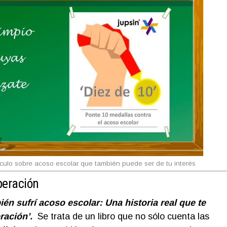
tículo sobre acoso escolar que también puede ser de tu interés
peración
én sufrí acoso escolar: Una historia real que te
ración’.
Se trata de un libro que no sólo cuenta las