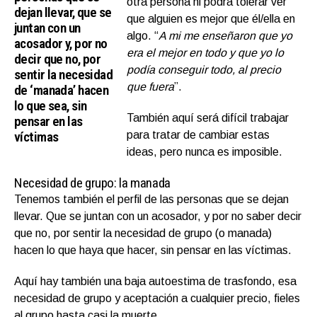
otra persona ni podrá tolerar ver
dejan llevar, que se
que alguien es mejor que él/ella en
juntan con un
algo. “
A mi me enseñaron que yo
acosador y, por no
era el mejor en todo y que yo lo
decir que no, por
podía conseguir todo, al precio
sentir la necesidad
que fuera
”.
de ‘manada’ hacen
lo que sea, sin
También aquí será difícil trabajar
pensar en las
víctimas
para tratar de cambiar estas
ideas, pero nunca es imposible.
Necesidad de grupo: la manada
Tenemos también el perfil de las personas que se dejan
llevar. Que se juntan con un acosador, y por no saber decir
que no, por sentir la necesidad de grupo (o manada)
hacen lo que haya que hacer, sin pensar en las víctimas.
Aquí hay también una baja autoestima de trasfondo, esa
necesidad de grupo y aceptación a cualquier precio, fieles
al grupo hasta casi la muerte.