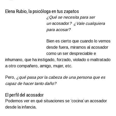
Elena Rubio
, la psicóloga en tus zapatos
¿Qué se necesita para ser
¿Qué se necesita
un
acosador
?
¿Vale cualquiera
para ser un
para acosar?
acosador? ¿Vale
cualquiera para
Bien es cierto que cuando lo vemos
acosar?
desde fuera, miramos al acosador
como un ser despreciable e
inhumano, que ha instigado, forzado, violado o maltratado
a otro compañero, amigo, mujer, etc.
Pero,
¿qué pasa por la cabeza de una persona que es
capaz de hacer tanto daño?
El perfil del acosador
Podemos ver en qué situaciones se ‘cocina’ un acosador
desde la infancia.