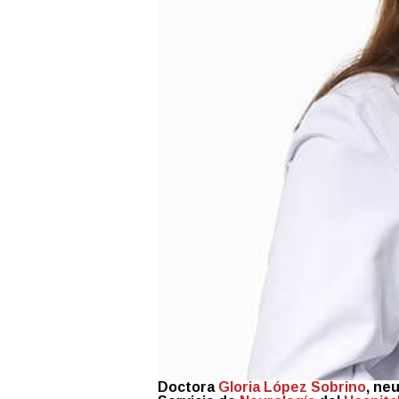
Doctora
Gloria López Sobrino
, ne