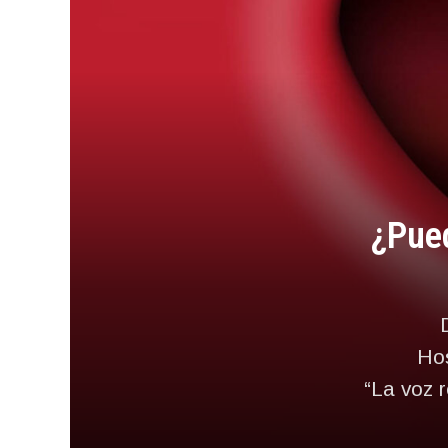
¿Pued
Hos
“La voz 