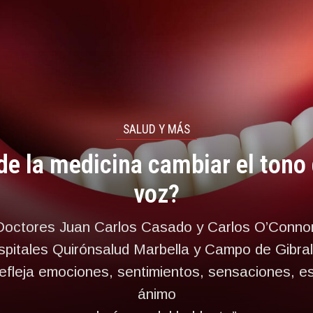
SALUD Y MÁS
e la medicina cambiar el tono
voz?
Doctores Juan Carlos Casado y Carlos O’Connor
pitales Quirónsalud Marbella y Campo de Gibral
refleja emociones, sentimientos, sensaciones, e
ánimo