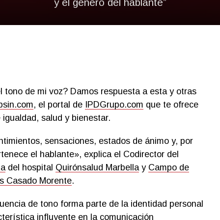
y el género del hablante”
l tono de mi voz? Damos respuesta a esta y otras
psin.com
, el portal de
IPDGrupo.com
que te ofrece
 igualdad, salud y bienestar.
ntimientos, sensaciones, estados de ánimo y, por
tenece el hablante», explica el Codirector del
ía
del hospital
Quirónsalud Marbella
y
Campo de
os Casado Morente
.
cuencia de tono forma parte de la identidad personal
terística influyente en la comunicación