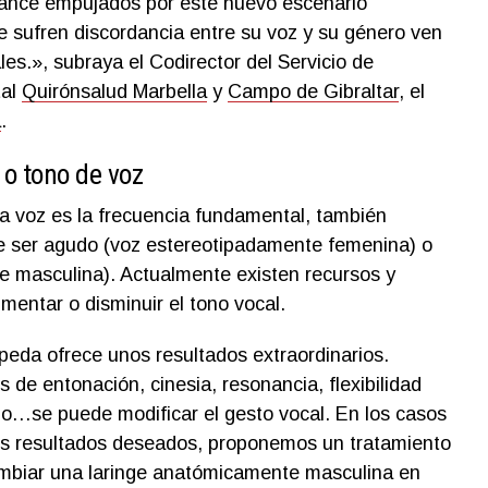
cance empujados por este nuevo escenario
e sufren discordancia entre su voz y su género ven
es.», subraya el Codirector del Servicio de
tal
Quirónsalud Marbella
y
Campo de Gibraltar
, el
a
.
o tono de voz
 la voz es la frecuencia fundamental, también
e ser agudo (voz estereotipadamente femenina) o
e masculina). Actualmente existen recursos y
mentar o disminuir el tono vocal.
opeda ofrece unos resultados extraordinarios.
s de entonación, cinesia, resonancia, flexibilidad
rio…se puede modificar el gesto vocal. En los casos
los resultados deseados, proponemos un tratamiento
cambiar una laringe anatómicamente masculina en