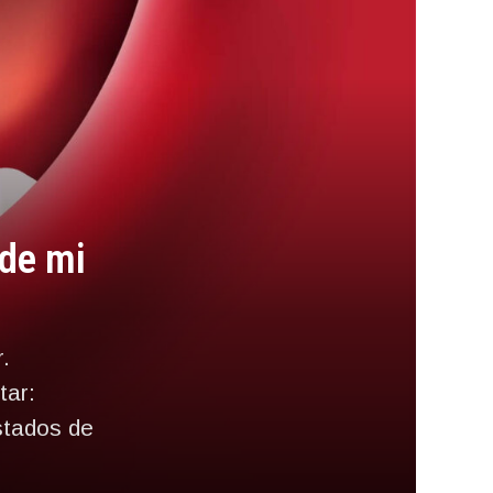
 de mi
.
tar:
stados de