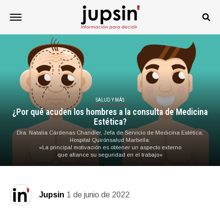
SALUD Y MÁS
¿Por qué acuden los hombres a la consulta de Medicina
Estética?
Dra. Natalia Cárdenas Chandler, Jefa de Servicio de Medicina Estética,
Hospital Quirónsalud Marbella:
«La principal motivación es obtener un aspecto externo
que afiance su seguridad en el trabajo»
Jupsin
1 de junio de 2022